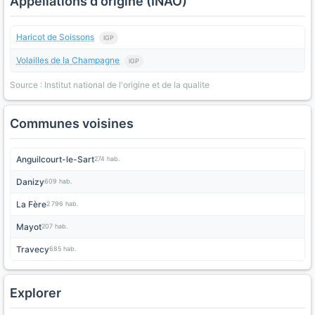
Appellations d'origine (INAO)
Haricot de Soissons
IGP
Volailles de la Champagne
IGP
Source : Institut national de l'origine et de la qualite
Communes voisines
Anguilcourt-le-Sart
274 hab.
Danizy
609 hab.
La Fère
2 796 hab.
Mayot
207 hab.
Travecy
685 hab.
Explorer