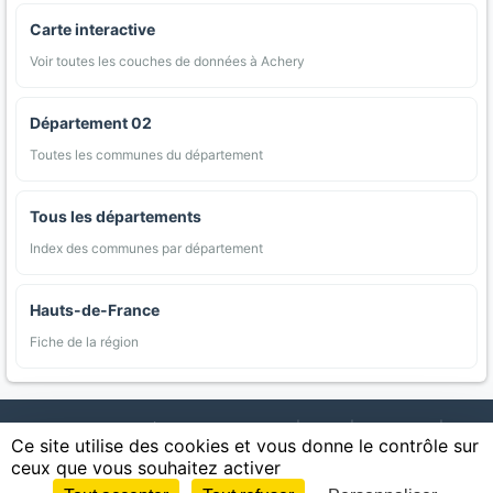
Carte interactive
Voir toutes les couches de données à Achery
Département 02
Toutes les communes du département
Tous les départements
Index des communes par département
Hauts-de-France
Fiche de la région
AgriMap — Données agricoles ouvertes
|
Carte
|
Communes
|
Ce site utilise des cookies et vous donne le contrôle sur
Appellations
|
Regions
|
Cultures
|
Zones protégées
|
Forets
|
ceux que vous souhaitez activer
Littoral
|
Espaces naturels
|
Statistiques
|
Contact
|
Mentions légales
|
Confidentialite
|
CGU
|
CGV
|
Cookies