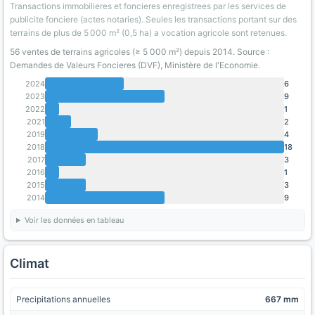
Transactions immobilieres et foncieres enregistrees par les services de
publicite fonciere (actes notaries). Seules les transactions portant sur des
terrains de plus de 5 000 m² (0,5 ha) a vocation agricole sont retenues.
56 ventes de terrains agricoles (≥ 5 000 m²) depuis 2014. Source :
Demandes de Valeurs Foncieres (DVF), Ministère de l'Economie.
2024
6
2023
9
2022
1
2021
2
2019
4
2018
18
2017
3
2016
1
2015
3
2014
9
Voir les données en tableau
Climat
Precipitations annuelles
667 mm