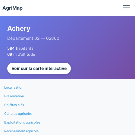
Panneau de gestion des cookies
AgriMap
Achery
Département 02 — 02800
584
habitants
69
m d'altitude
Voir sur la carte interactive
Localisation
Présentation
Chiffres clés
Cultures agricoles
Exploitations agricoles
Recensement agricole