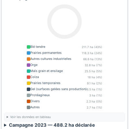
Blé tendre
211.7 ha (43%)
Prairies permanentes
118.3 ha (24%)
Autres cultures industrielles
66.6 ha (13%)
Orge
32.8 ha (7%)
Maïs grain et ensilage
25.5 ha (5%)
Colza
18 ha (4%)
Prairies temporaires
9.1 ha (2%)
Gel (surfaces gelées sans production)
6.5 ha (1%)
Protéagineux
3 ha (1%)
Divers
2.3 ha (0%)
Autres
2.7 ha (1%)
Voir les données en tableau
Campagne 2023 — 488.2 ha déclarée