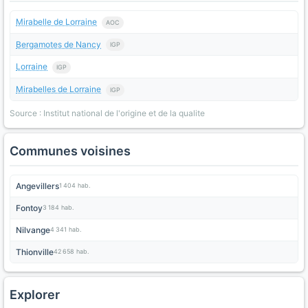
Mirabelle de Lorraine
AOC
Bergamotes de Nancy
IGP
Lorraine
IGP
Mirabelles de Lorraine
IGP
Source : Institut national de l'origine et de la qualite
Communes voisines
Angevillers
1 404 hab.
Fontoy
3 184 hab.
Nilvange
4 341 hab.
Thionville
42 658 hab.
Explorer