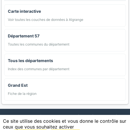
Carte interactive
Voir toutes les couches de données à Algrange
Département 57
Toutes les communes du département
Tous les départements
Index des communes par département
Grand Est
Fiche de la région
AgriMap — Données agricoles ouvertes
|
Carte
|
Communes
|
Ce site utilise des cookies et vous donne le contrôle sur
Appellations
|
Regions
|
Cultures
|
Zones protégées
|
Forets
|
ceux que vous souhaitez activer
Littoral
|
Espaces naturels
|
Statistiques
|
Contact
|
Mentions légales