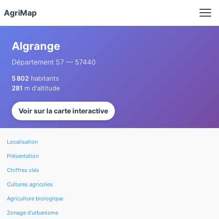
Panneau de gestion des cookies
AgriMap
Algrange
Département 57 — 57440
5 802
habitants
281
m d'altitude
Voir sur la carte interactive
Localisation
Présentation
Chiffres clés
Cultures agricoles
Agriculture biologique
Zonage d'urbanisme