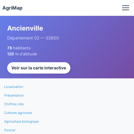
Panneau de gestion des cookies
AgriMap
Ancienville
Département 02 — 02600
78
habitants
120
m d'altitude
Voir sur la carte interactive
Localisation
Présentation
Chiffres clés
Cultures agricoles
Agriculture biologique
Foncier