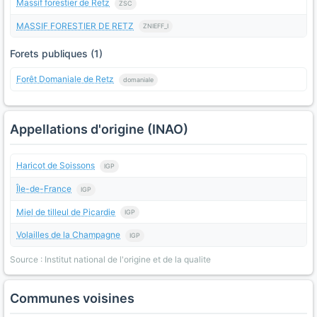
Massif forestier de Retz
ZSC
MASSIF FORESTIER DE RETZ
ZNIEFF_I
Forets publiques (1)
Forêt Domaniale de Retz
domaniale
Appellations d'origine (INAO)
Haricot de Soissons
IGP
Île-de-France
IGP
Miel de tilleul de Picardie
IGP
Volailles de la Champagne
IGP
Source : Institut national de l'origine et de la qualite
Communes voisines