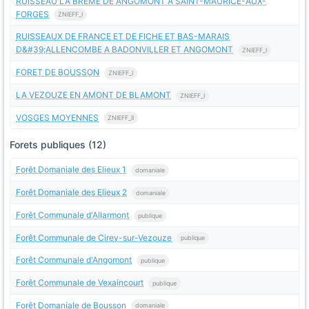
RUISSEAU LA BREME DE ANGOMONT A SAINT-MAURICE-AUX-
FORGES
ZNIEFF_I
RUISSEAUX DE FRANCE ET DE FICHE ET BAS-MARAIS
D&#39;ALLENCOMBE A BADONVILLER ET ANGOMONT
ZNIEFF_I
FORET DE BOUSSON
ZNIEFF_I
LA VEZOUZE EN AMONT DE BLAMONT
ZNIEFF_I
VOSGES MOYENNES
ZNIEFF_II
Forets publiques (12)
Forêt Domaniale des Elieux 1
domaniale
Forêt Domaniale des Elieux 2
domaniale
Forêt Communale d'Allarmont
publique
Forêt Communale de Cirey-sur-Vezouze
publique
Forêt Communale d'Angomont
publique
Forêt Communale de Vexaincourt
publique
Forêt Domaniale de Bousson
domaniale