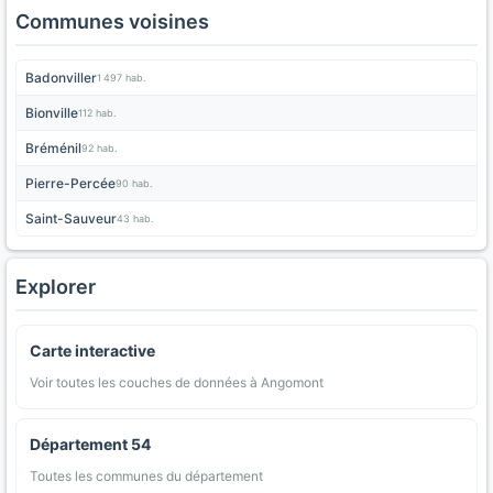
Communes voisines
Badonviller
1 497 hab.
Bionville
112 hab.
Bréménil
92 hab.
Pierre-Percée
90 hab.
Saint-Sauveur
43 hab.
Explorer
Carte interactive
Voir toutes les couches de données à Angomont
Département 54
Toutes les communes du département