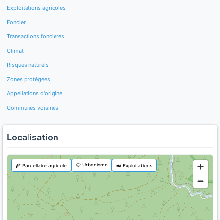
Exploitations agricoles
Foncier
Transactions foncières
Climat
Risques naturels
Zones protégées
Appellations d'origine
Communes voisines
Localisation
📋 Urbanisme
🌾 Parcellaire agricole
🚜 Exploitations