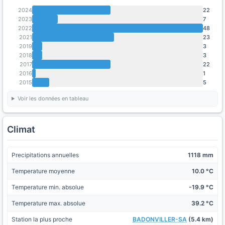
2024
22
2023
7
2022
48
2021
23
2019
3
2018
3
2017
22
2016
1
2015
5
Voir les données en tableau
Climat
Precipitations annuelles
1118 mm
Temperature moyenne
10.0 °C
Temperature min. absolue
-19.9 °C
Temperature max. absolue
39.2 °C
Station la plus proche
BADONVILLER-SA
(5.4 km)