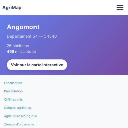
Panneau de gestion des cookies
AgriMap
Angomont
Département 54 — 54540
75
habitants
466
m d'altitude
Voir sur la carte interactive
Localisation
Présentation
Chiffres clés
Cultures agricoles
Agriculture biologique
Zonage d'urbanisme