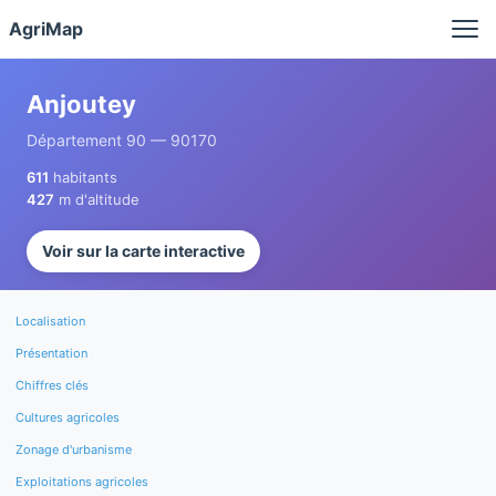
Panneau de gestion des cookies
AgriMap
Anjoutey
Département 90 — 90170
611
habitants
427
m d'altitude
Voir sur la carte interactive
Localisation
Présentation
Chiffres clés
Cultures agricoles
Zonage d'urbanisme
Exploitations agricoles