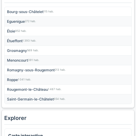
Bourg-sous-Châtelet
115 hab.
Eguenigue
272 hab.
Éloie
952 hab.
Étueffont
1 393 hab.
Grosmagny
569 hab.
Menoncourt
391 hab.
Romagny-sous-Rougemont
213 hab.
Roppe
1 041 hab.
Rougemont-le-Château
1 487 hab.
Saint-Germain-le-Châtelet
654 hab.
Explorer
Carte interactive