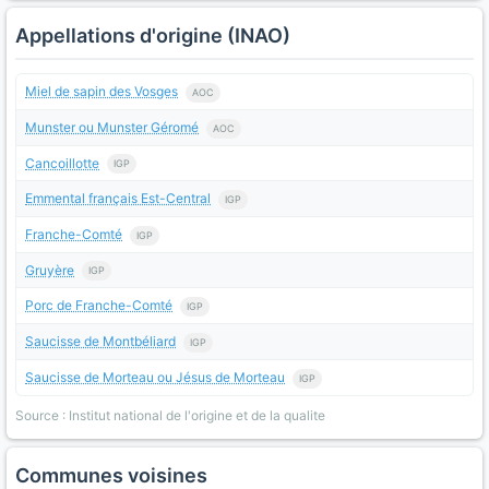
Appellations d'origine (INAO)
Miel de sapin des Vosges
AOC
Munster ou Munster Géromé
AOC
Cancoillotte
IGP
Emmental français Est-Central
IGP
Franche-Comté
IGP
Gruyère
IGP
Porc de Franche-Comté
IGP
Saucisse de Montbéliard
IGP
Saucisse de Morteau ou Jésus de Morteau
IGP
Source : Institut national de l'origine et de la qualite
Communes voisines