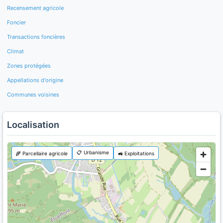
Recensement agricole
Foncier
Transactions foncières
Climat
Zones protégées
Appellations d'origine
Communes voisines
Localisation
📋 Urbanisme
🌾 Parcellaire agricole
🚜 Exploitations