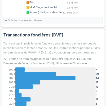
État
1.3 ha (0%)
HLM / logement social
0.1 ha (0%)
Autres (privé, non identifié)
327.9 ha (44%)
Voir les données en tableau
Transactions foncières (DVF)
Transactions immobilieres et foncieres enregistrees par les services de
publicite fonciere (actes notaries). Seules les transactions portant sur des
terrains de plus de 5 000 m² (0,5 ha) a vocation agricole sont retenues.
229 ventes de terrains agricoles (≥ 5 000 m²) depuis 2014. Source :
Demandes de Valeurs Foncieres (DVF), Ministère de l'Economie.
2025
7
2024
30
2023
44
2022
18
2021
13
2020
3
2019
5
2018
11
2017
8