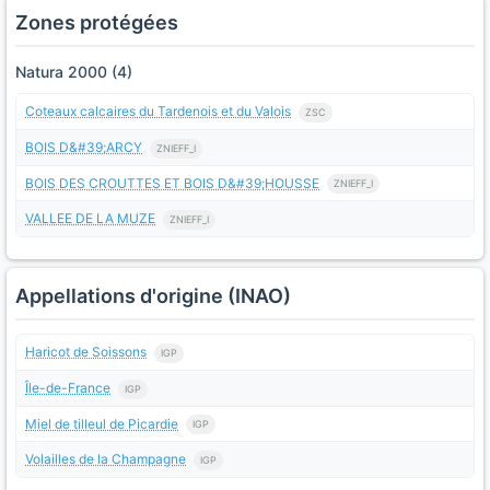
Zones protégées
Natura 2000 (4)
Coteaux calcaires du Tardenois et du Valois
ZSC
BOIS D&#39;ARCY
ZNIEFF_I
BOIS DES CROUTTES ET BOIS D&#39;HOUSSE
ZNIEFF_I
VALLEE DE LA MUZE
ZNIEFF_I
Appellations d'origine (INAO)
Haricot de Soissons
IGP
Île-de-France
IGP
Miel de tilleul de Picardie
IGP
Volailles de la Champagne
IGP