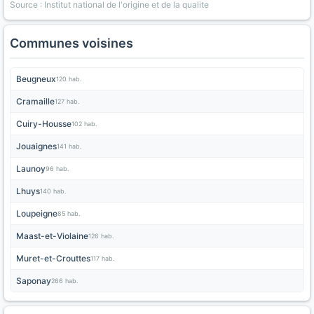
Source : Institut national de l'origine et de la qualite
Communes voisines
Beugneux
120 hab.
Cramaille
127 hab.
Cuiry-Housse
102 hab.
Jouaignes
141 hab.
Launoy
96 hab.
Lhuys
140 hab.
Loupeigne
85 hab.
Maast-et-Violaine
126 hab.
Muret-et-Crouttes
117 hab.
Saponay
266 hab.