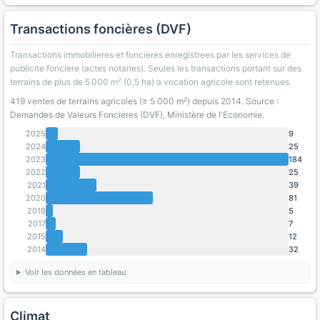
Transactions foncières (DVF)
Transactions immobilieres et foncieres enregistrees par les services de
publicite fonciere (actes notaries). Seules les transactions portant sur des
terrains de plus de 5 000 m² (0,5 ha) a vocation agricole sont retenues.
419 ventes de terrains agricoles (≥ 5 000 m²) depuis 2014. Source :
Demandes de Valeurs Foncieres (DVF), Ministère de l'Economie.
2025
9
2024
25
2023
184
2022
25
2021
39
2020
81
2018
5
2017
7
2015
12
2014
32
Voir les données en tableau
Climat