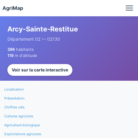
Panneau de gestion des cookies
AgriMap
Arcy-Sainte-Restitue
Département 02 — 02130
396
habitants
119
m d'altitude
Voir sur la carte interactive
Localisation
Présentation
Chiffres clés
Cultures agricoles
Agriculture biologique
Exploitations agricoles