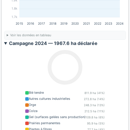
1.9k
1.8k
1.7k
2015
2016
2017
2018
2019
2020
2021
2022
2023
2024
Voir les données en tableau
Campagne 2024 — 1967.6 ha déclarée
Blé tendre
811.9 ha (41%)
Autres cultures industrielles
272.8 ha (14%)
Orge
248.3 ha (13%)
Colza
212.5 ha (11%)
Gel (surfaces gelées sans production)
109.8 ha (6%)
Prairies permanentes
95.9 ha (5%)
Plantes à fibres
77.7 ha (4%)