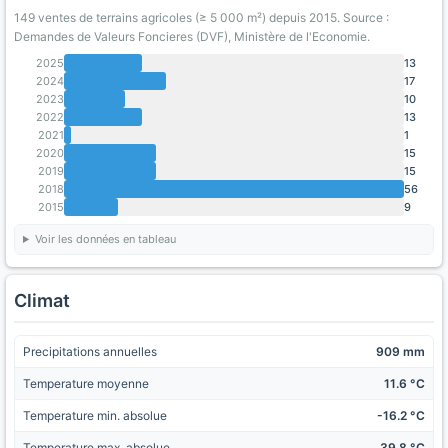
149 ventes de terrains agricoles (≥ 5 000 m²) depuis 2015. Source :
Demandes de Valeurs Foncieres (DVF), Ministère de l'Economie.
2025
13
2024
17
2023
10
2022
13
2021
1
2020
15
2019
15
2018
56
2015
9
Voir les données en tableau
Climat
Precipitations annuelles
909 mm
Temperature moyenne
11.6 °C
Temperature min. absolue
-16.2 °C
Temperature max. absolue
39.8 °C