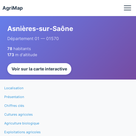
Panneau de gestion des cookies
AgriMap
Asnières-sur-Saône
Département 01 — 01570
78
habitants
173
m d'altitude
Voir sur la carte interactive
Localisation
Présentation
Chiffres clés
Cultures agricoles
Agriculture biologique
Exploitations agricoles