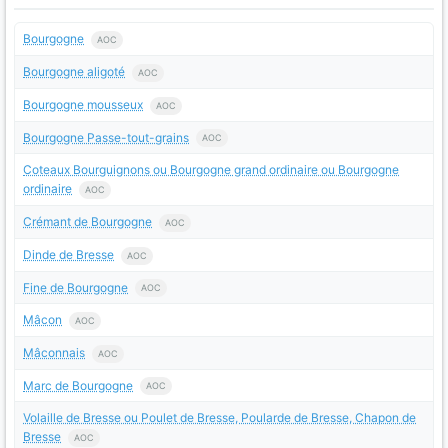
Bourgogne
AOC
Bourgogne aligoté
AOC
Bourgogne mousseux
AOC
Bourgogne Passe-tout-grains
AOC
Coteaux Bourguignons ou Bourgogne grand ordinaire ou Bourgogne
ordinaire
AOC
Crémant de Bourgogne
AOC
Dinde de Bresse
AOC
Fine de Bourgogne
AOC
Mâcon
AOC
Mâconnais
AOC
Marc de Bourgogne
AOC
Volaille de Bresse ou Poulet de Bresse, Poularde de Bresse, Chapon de
Bresse
AOC