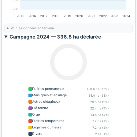
311
286
2015
2016
2017
2018
2019
2020
2021
2022
2023
2024
Voir les données en tableau
Campagne 2024 — 336.8 ha déclarée
Prairies permanentes
158.6 ha (47%)
Maïs grain et ensilage
94.4 ha (28%)
Autres oléagineux
29.5 ha (9%)
Blé tendre
22.4 ha (7%)
Orge
14.6 ha (4%)
Prairies temporaires
7.7 ha (2%)
Légumes ou fleurs
7.2 ha (2%)
Divers
2 ha (1%)