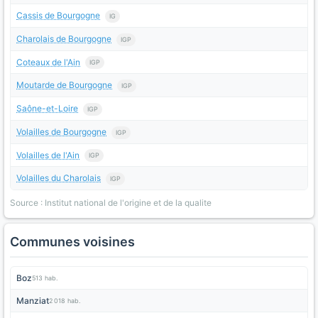
Cassis de Bourgogne
IG
Charolais de Bourgogne
IGP
Coteaux de l'Ain
IGP
Moutarde de Bourgogne
IGP
Saône-et-Loire
IGP
Volailles de Bourgogne
IGP
Volailles de l'Ain
IGP
Volailles du Charolais
IGP
Source : Institut national de l'origine et de la qualite
Communes voisines
Boz
513 hab.
Manziat
2 018 hab.