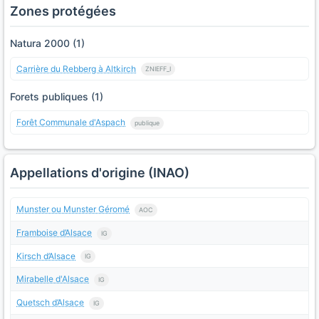
Zones protégées
Natura 2000 (1)
Carrière du Rebberg à Altkirch
ZNIEFF_I
Forets publiques (1)
Forêt Communale d'Aspach
publique
Appellations d'origine (INAO)
Munster ou Munster Géromé
AOC
Framboise d’Alsace
IG
Kirsch d’Alsace
IG
Mirabelle d'Alsace
IG
Quetsch d’Alsace
IG