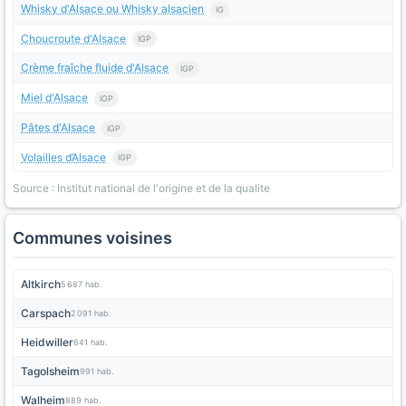
Whisky d'Alsace ou Whisky alsacien
IG
Choucroute d'Alsace
IGP
Crème fraîche fluide d'Alsace
IGP
Miel d'Alsace
IGP
Pâtes d'Alsace
IGP
Volailles d’Alsace
IGP
Source : Institut national de l'origine et de la qualite
Communes voisines
Altkirch
5 687 hab.
Carspach
2 091 hab.
Heidwiller
641 hab.
Tagolsheim
991 hab.
Walheim
889 hab.