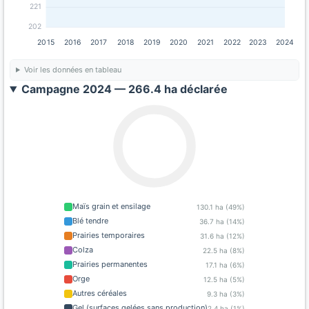
221
202
2015
2016
2017
2018
2019
2020
2021
2022
2023
2024
Voir les données en tableau
Campagne 2024 — 266.4 ha déclarée
Maïs grain et ensilage
130.1 ha (49%)
Blé tendre
36.7 ha (14%)
Prairies temporaires
31.6 ha (12%)
Colza
22.5 ha (8%)
Prairies permanentes
17.1 ha (6%)
Orge
12.5 ha (5%)
Autres céréales
9.3 ha (3%)
Gel (surfaces gelées sans production)
2.4 ha (1%)