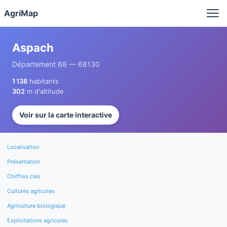
Panneau de gestion des cookies
AgriMap
Aspach
Département 68 — 68130
1 138
habitants
302
m d'altitude
Voir sur la carte interactive
Localisation
Présentation
Chiffres clés
Cultures agricoles
Agriculture biologique
Exploitations agricoles