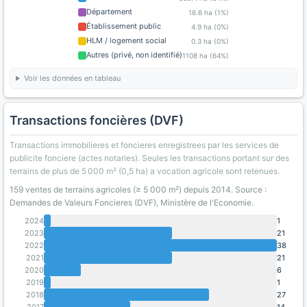
Département
16.6 ha (1%)
Établissement public
4.9 ha (0%)
HLM / logement social
0.3 ha (0%)
Autres (privé, non identifié)
1108 ha (64%)
Voir les données en tableau
Transactions foncières (DVF)
Transactions immobilieres et foncieres enregistrees par les services de
publicite fonciere (actes notaries). Seules les transactions portant sur des
terrains de plus de 5 000 m² (0,5 ha) a vocation agricole sont retenues.
159 ventes de terrains agricoles (≥ 5 000 m²) depuis 2014. Source :
Demandes de Valeurs Foncieres (DVF), Ministère de l'Economie.
2024
1
2023
21
2022
38
2021
21
2020
6
2019
1
2018
27
2017
14