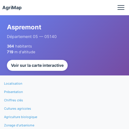
Panneau de gestion des cookies
AgriMap
Aspremont
Département 05 — 05140
364
habitants
719
m d'altitude
Voir sur la carte interactive
Localisation
Présentation
Chiffres clés
Cultures agricoles
Agriculture biologique
Zonage d'urbanisme