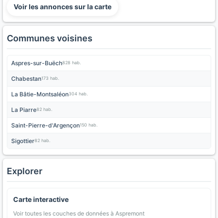
Voir les annonces sur la carte
Communes voisines
Aspres-sur-Buëch
828 hab.
Chabestan
173 hab.
La Bâtie-Montsaléon
304 hab.
La Piarre
82 hab.
Saint-Pierre-d'Argençon
150 hab.
Sigottier
82 hab.
Explorer
Carte interactive
Voir toutes les couches de données à Aspremont