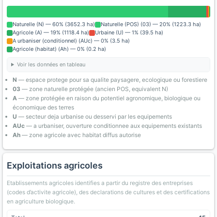
Naturelle (N) — 60% (3652.3 ha)
Naturelle (POS) (03) — 20% (1223.3 ha)
Agricole (A) — 19% (1118.4 ha)
Urbaine (U) — 1% (39.5 ha)
A urbaniser (conditionnel) (AUc) — 0% (3.5 ha)
Agricole (habitat) (Ah) — 0% (0.2 ha)
Voir les données en tableau
N
— espace protege pour sa qualite paysagere, ecologique ou forestiere
03
— zone naturelle protégée (ancien POS, equivalent N)
A
— zone protégée en raison du potentiel agronomique, biologique ou
économique des terres
U
— secteur deja urbanise ou desservi par les equipements
AUc
— a urbaniser, ouverture conditionnee aux equipements existants
Ah
— zone agricole avec habitat diffus autorise
Exploitations agricoles
Etablissements agricoles identifies a partir du registre des entreprises
(codes d’activite agricole), des declarations de cultures et des certifications
en agriculture biologique.