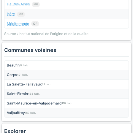
Hautes-Alpes
IGP
Isère
IGP
Méditerranée
IGP
Source : Institut national de l'origine et de la qualite
Communes voisines
Beaufin
19 hab.
Corps
421 hab.
La Salette-Fallavaux
81 hab.
Saint-Firmin
468 hab.
Saint-Maurice-en-Valgodemard
118 hab.
Valjouffrey
167 hab.
Explorer