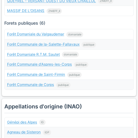
QUEYREL - VERSANT OUEST DU VIEUX CHAILLOL
ZNIEFF_II
MASSIF DE L’OISANS
ZNIEFF_II
Forets publiques (6)
Forêt Domaniale du Valgaudemar
domaniale
Forêt Communale de la-Salette-Fallavaux
publique
Forêt Domaniale R.T.M. Sautet
domaniale
Forêt Communale d'Aspres-les-Corps
publique
Forêt Communale de Saint-Firmin
publique
Forêt Communale de Corps
publique
Appellations d'origine (INAO)
Génépi des Alpes
IG
Agneau de Sisteron
IGP