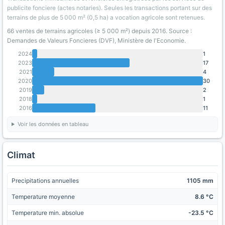
publicite fonciere (actes notaries). Seules les transactions portant sur des
terrains de plus de 5 000 m² (0,5 ha) a vocation agricole sont retenues.
66 ventes de terrains agricoles (≥ 5 000 m²) depuis 2016. Source :
Demandes de Valeurs Foncieres (DVF), Ministère de l'Economie.
2024
1
2023
17
2021
4
2020
30
2019
2
2018
1
2016
11
Voir les données en tableau
Climat
Precipitations annuelles
1105 mm
Temperature moyenne
8.6 °C
Temperature min. absolue
-23.5 °C