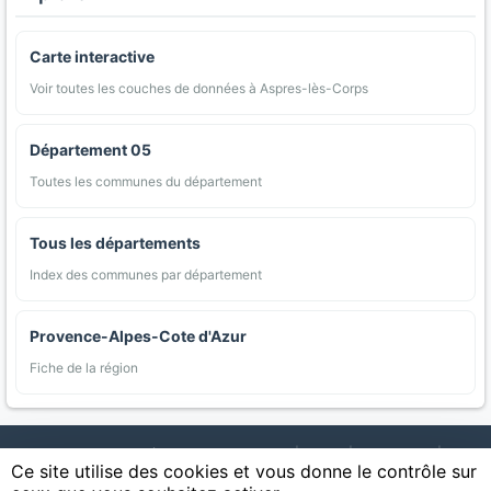
Carte interactive
Voir toutes les couches de données à Aspres-lès-Corps
Département 05
Toutes les communes du département
Tous les départements
Index des communes par département
Provence-Alpes-Cote d'Azur
Fiche de la région
AgriMap — Données agricoles ouvertes
|
Carte
|
Communes
|
Ce site utilise des cookies et vous donne le contrôle sur
Appellations
|
Regions
|
Cultures
|
Zones protégées
|
Forets
|