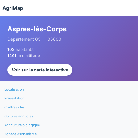
Panneau de gestion des cookies
AgriMap
Aspres-lès-Corps
Département 05 — 05800
102
habitants
1461
m d'altitude
Voir sur la carte interactive
Localisation
Présentation
Chiffres clés
Cultures agricoles
Agriculture biologique
Zonage d'urbanisme