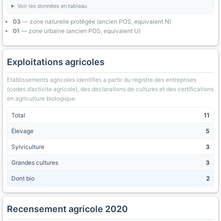
Voir les données en tableau
03
— zone naturelle protégée (ancien POS, equivalent N)
01
— zone urbaine (ancien POS, equivalent U)
Exploitations agricoles
Etablissements agricoles identifies a partir du registre des entreprises
(codes d’activite agricole), des declarations de cultures et des certifications
en agriculture biologique.
Total
11
Élevage
5
Sylviculture
3
Grandes cultures
3
Dont bio
2
Recensement agricole 2020