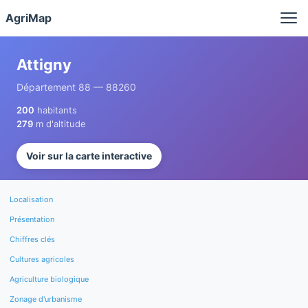
Panneau de gestion des cookies
AgriMap
Attigny
Département 88 — 88260
200
habitants
279
m d'altitude
Voir sur la carte interactive
Localisation
Présentation
Chiffres clés
Cultures agricoles
Agriculture biologique
Zonage d'urbanisme