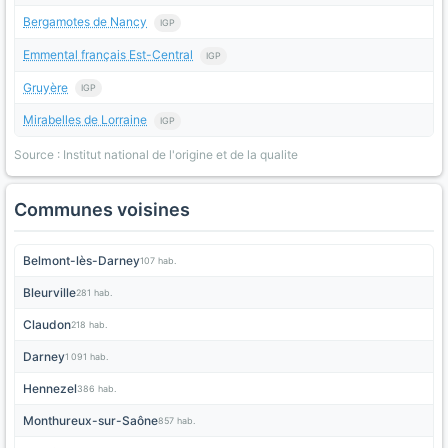
Bergamotes de Nancy
IGP
Emmental français Est-Central
IGP
Gruyère
IGP
Mirabelles de Lorraine
IGP
Source : Institut national de l'origine et de la qualite
Communes voisines
Belmont-lès-Darney
107 hab.
Bleurville
281 hab.
Claudon
218 hab.
Darney
1 091 hab.
Hennezel
386 hab.
Monthureux-sur-Saône
857 hab.