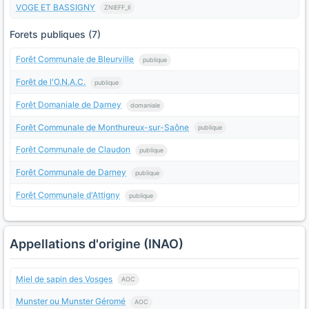
VOGE ET BASSIGNY
ZNIEFF_II
Forets publiques (7)
Forêt Communale de Bleurville
publique
Forêt de l'O.N.A.C.
publique
Forêt Domaniale de Darney
domaniale
Forêt Communale de Monthureux-sur-Saône
publique
Forêt Communale de Claudon
publique
Forêt Communale de Darney
publique
Forêt Communale d'Attigny
publique
Appellations d'origine (INAO)
Miel de sapin des Vosges
AOC
Munster ou Munster Géromé
AOC