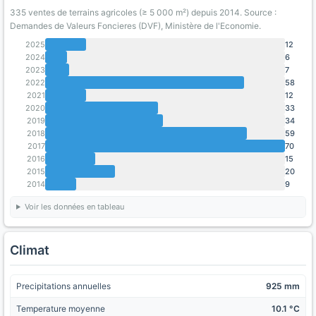
335 ventes de terrains agricoles (≥ 5 000 m²) depuis 2014. Source :
Demandes de Valeurs Foncieres (DVF), Ministère de l'Economie.
2025
12
2024
6
2023
7
2022
58
2021
12
2020
33
2019
34
2018
59
2017
70
2016
15
2015
20
2014
9
Voir les données en tableau
Climat
Precipitations annuelles
925 mm
Temperature moyenne
10.1 °C