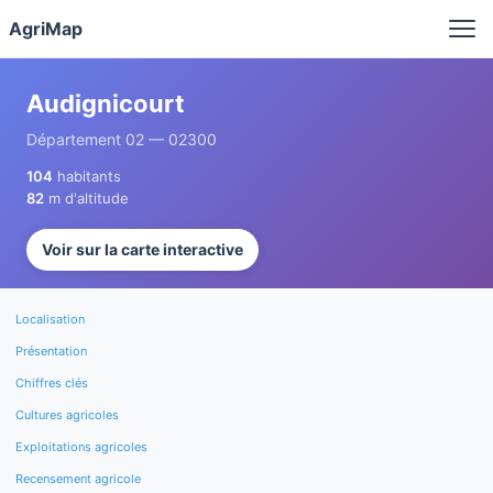
Panneau de gestion des cookies
AgriMap
Audignicourt
Département 02 — 02300
104
habitants
82
m d'altitude
Voir sur la carte interactive
Localisation
Présentation
Chiffres clés
Cultures agricoles
Exploitations agricoles
Recensement agricole