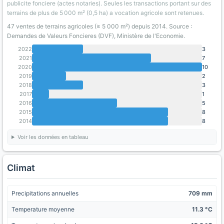
publicite fonciere (actes notaries). Seules les transactions portant sur des
terrains de plus de 5 000 m² (0,5 ha) a vocation agricole sont retenues.
47 ventes de terrains agricoles (≥ 5 000 m²) depuis 2014. Source :
Demandes de Valeurs Foncieres (DVF), Ministère de l'Economie.
2022
3
2021
7
2020
10
2019
2
2018
3
2017
1
2016
5
2015
8
2014
8
Voir les données en tableau
Climat
Precipitations annuelles
709 mm
Temperature moyenne
11.3 °C