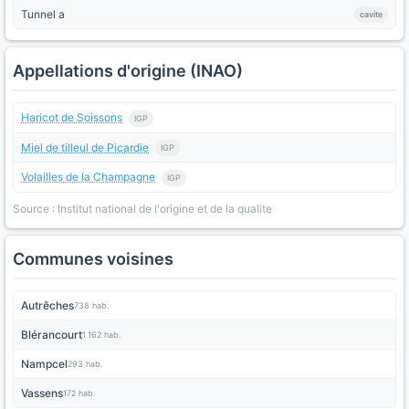
Tunnel a
cavite
Appellations d'origine (INAO)
Haricot de Soissons
IGP
Miel de tilleul de Picardie
IGP
Volailles de la Champagne
IGP
Source : Institut national de l'origine et de la qualite
Communes voisines
Autrêches
738 hab.
Blérancourt
1 162 hab.
Nampcel
293 hab.
Vassens
172 hab.