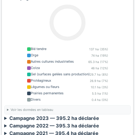
Blé tendre
137 ha (35%)
Orge
74 ha (19%)
Autres cultures industrielles
65.3 ha (17%)
Colza
46 ha (12%)
Gel (surfaces gelées sans production)
29.7 ha (8%)
Protéagineux
26.9 ha (7%)
Légumes ou fleurs
10.1 ha (3%)
Prairies permanentes
5.5 ha (1%)
Divers
0.4 ha (0%)
Voir les données en tableau
Campagne 2023 — 395.2 ha déclarée
Campagne 2022 — 395.3 ha déclarée
Campagne 2021 — 395.4 ha déclarée