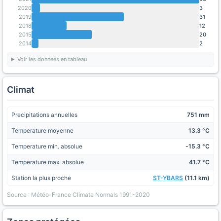
2020
3
2019
31
2018
12
2015
20
2014
2
Voir les données en tableau
Climat
Precipitations annuelles
751 mm
Temperature moyenne
13.3 °C
Temperature min. absolue
-15.3 °C
Temperature max. absolue
41.7 °C
Station la plus proche
ST-YBARS
(11.1 km)
Source : Météo-France Climate Normals 1991-2020