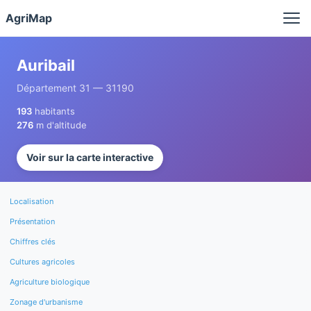
Panneau de gestion des cookies
AgriMap
Auribail
Département 31 — 31190
193
habitants
276
m d'altitude
Voir sur la carte interactive
Localisation
Présentation
Chiffres clés
Cultures agricoles
Agriculture biologique
Zonage d'urbanisme