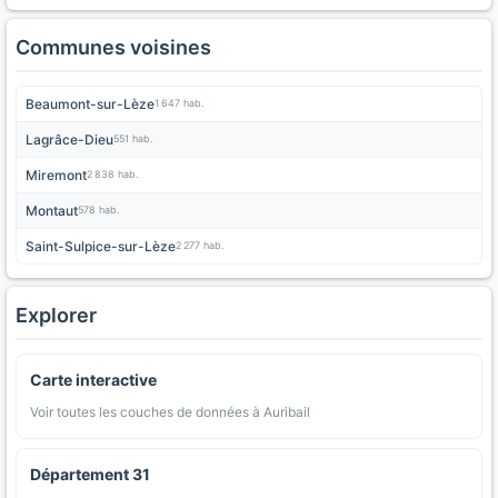
Communes voisines
Beaumont-sur-Lèze
1 647 hab.
Lagrâce-Dieu
551 hab.
Miremont
2 838 hab.
Montaut
578 hab.
Saint-Sulpice-sur-Lèze
2 277 hab.
Explorer
Carte interactive
Voir toutes les couches de données à Auribail
Département 31