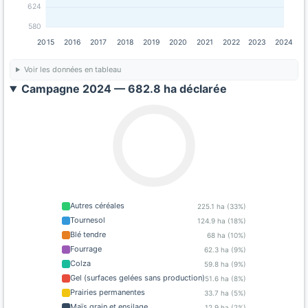
624
580
2015
2016
2017
2018
2019
2020
2021
2022
2023
2024
Voir les données en tableau
Campagne 2024 — 682.8 ha déclarée
Autres céréales
225.1 ha (33%)
Tournesol
124.9 ha (18%)
Blé tendre
68 ha (10%)
Fourrage
62.3 ha (9%)
Colza
59.8 ha (9%)
Gel (surfaces gelées sans production)
51.6 ha (8%)
Prairies permanentes
33.7 ha (5%)
Maïs grain et ensilage
12.9 ha (2%)