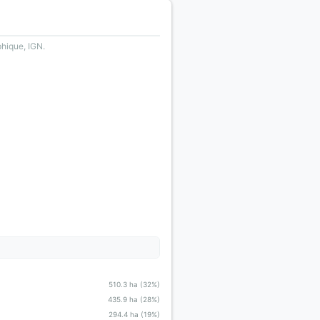
phique, IGN.
510.3 ha (32%)
435.9 ha (28%)
294.4 ha (19%)