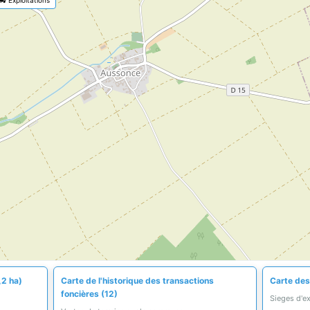
,2 ha)
Carte de l'historique des transactions
Carte des 
foncières (12)
Sieges d'e