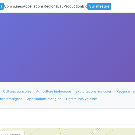
a)
Communes
Appellations
Regions
Eau
Production
Bio
Sur mesure
Cultures agricoles
Agriculture biologique
Exploitations agricoles
Recensemen
nes protégées
Appellations d'origine
Communes voisines
🚜 Exploitations