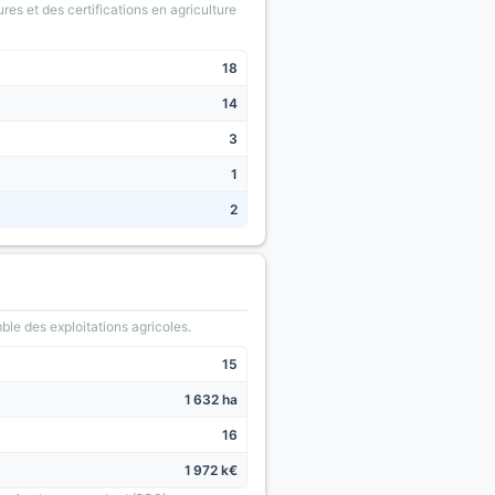
ures et des certifications en agriculture
18
14
3
1
2
le des exploitations agricoles.
15
1 632 ha
16
1 972 k€