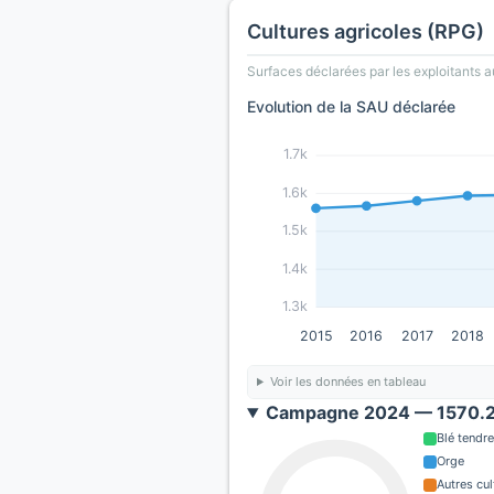
Cultures agricoles (RPG)
Surfaces déclarées par les exploitants a
Evolution de la SAU déclarée
1.7k
1.6k
1.5k
1.4k
1.3k
2015
2016
2017
2018
Voir les données en tableau
Campagne 2024 — 1570.2 
Blé tendre
Orge
Autres cul