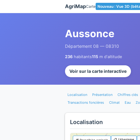
Panneau de gestion des cookies
AgriMap
Carte
Nouveau : Vue 3D (bêt
Aussonce
Département 08 — 08310
236
habitants
115
m d'altitude
Voir sur la carte interactive
Localisation
Présentation
Chiffres clés
Transactions foncières
Climat
Eau
Zo
Localisation
📋 Urbanisme
🌾 Parcellaire agricole