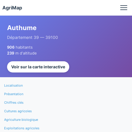
Panneau de gestion des cookies
AgriMap
Authume
Département 39 — 39100
906
habitants
239
m d'altitude
Voir sur la carte interactive
Localisation
Présentation
Chiffres clés
Cultures agricoles
Agriculture biologique
Exploitations agricoles