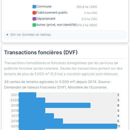
Commune
250.6 ha (34%)
Établissement public
2 ha (0%)
Département
0.3 ha (0%)
Autres (privé, non identifié)
474.3 ha (65%)
Voir les données en tableau
Transactions foncières (DVF)
Transactions immobilieres et foncieres enregistrees par les services de
publicite fonciere (actes notaries). Seules les transactions portant sur des
terrains de plus de 5 000 m² (0,5 ha) a vocation agricole sont retenues.
39 ventes de terrains agricoles (≥ 5 000 m²) depuis 2014. Source :
Demandes de Valeurs Foncieres (DVF), Ministère de l'Economie.
2021
2
2020
3
2019
8
2018
3
2017
4
2016
5
2015
11