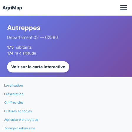
Panneau de gestion des cookies
AgriMap
Autreppes
Département 02 — 02580
175
habitants
174
m d'altitude
Voir sur la carte interactive
Localisation
Présentation
Chiffres clés
Cultures agricoles
Agriculture biologique
Zonage d'urbanisme