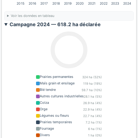
2015
2016
2017
2018
2019
2020
2021
2022
2023
2024
Voir les données en tableau
Campagne 2024 — 618.2 ha déclarée
Prairies permanentes
324 ha (52%)
Maïs grain et ensilage
119 ha (19%)
Blé tendre
59.7 ha (10%)
Autres cultures industrielles
28.1 ha (5%)
Colza
26.9 ha (4%)
Orge
22.9 ha (4%)
Légumes ou fleurs
22.7 ha (4%)
Prairies temporaires
7.2 ha (1%)
Fourrage
6 ha (1%)
Divers
1 ha (0%)