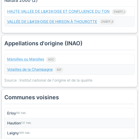
Natura 2000 (2)
HAUTE VALLEE DE L&#39;OISE ET CONFLUENCE DU TON
ZNIEFF_I
VALLÉE DE L&#39;OISE DE HIRSON À THOUROTTE
ZNIEFF_II
Appellations d'origine (INAO)
Maroilles ou Marolles
AOC
Volailles de la Champagne
IGP
Source : Institut national de l'origine et de la qualite
Communes voisines
Erloy
98 hab.
Haution
131 hab.
Laigny
189 hab.