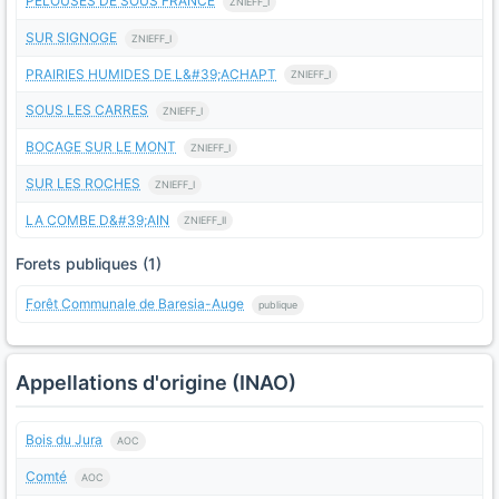
PELOUSES DE SOUS FRANCE
ZNIEFF_I
SUR SIGNOGE
ZNIEFF_I
PRAIRIES HUMIDES DE L&#39;ACHAPT
ZNIEFF_I
SOUS LES CARRES
ZNIEFF_I
BOCAGE SUR LE MONT
ZNIEFF_I
SUR LES ROCHES
ZNIEFF_I
LA COMBE D&#39;AIN
ZNIEFF_II
Forets publiques (1)
Forêt Communale de Baresia-Auge
publique
Appellations d'origine (INAO)
Bois du Jura
AOC
Comté
AOC