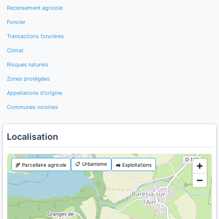
Recensement agricole
Foncier
Transactions foncières
Climat
Risques naturels
Zones protégées
Appellations d'origine
Communes voisines
Localisation
📋 Urbanisme
🌾 Parcellaire agricole
🚜 Exploitations