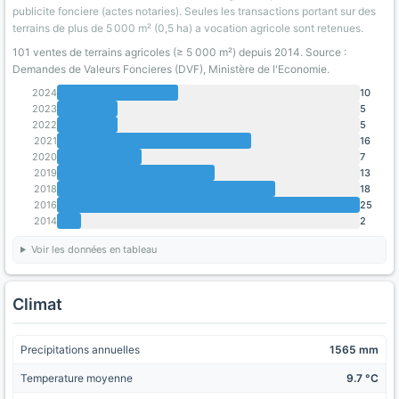
publicite fonciere (actes notaries). Seules les transactions portant sur des
terrains de plus de 5 000 m² (0,5 ha) a vocation agricole sont retenues.
101 ventes de terrains agricoles (≥ 5 000 m²) depuis 2014. Source :
Demandes de Valeurs Foncieres (DVF), Ministère de l'Economie.
2024
10
2023
5
2022
5
2021
16
2020
7
2019
13
2018
18
2016
25
2014
2
Voir les données en tableau
Climat
Precipitations annuelles
1565 mm
Temperature moyenne
9.7 °C