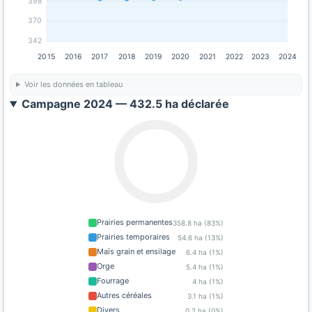
398
370
342
2015
2016
2017
2018
2019
2020
2021
2022
2023
2024
Voir les données en tableau
Campagne 2024 — 432.5 ha déclarée
Prairies permanentes
358.8 ha (83%)
Prairies temporaires
54.6 ha (13%)
Maïs grain et ensilage
6.4 ha (1%)
Orge
5.4 ha (1%)
Fourrage
4 ha (1%)
Autres céréales
3.1 ha (1%)
Divers
0.2 ha (0%)