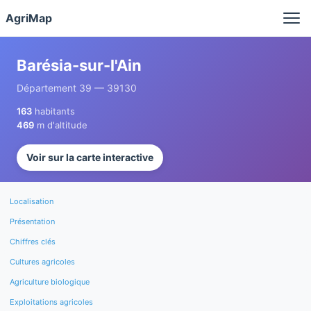
Panneau de gestion des cookies
AgriMap
Barésia-sur-l'Ain
Département 39 — 39130
163
habitants
469
m d'altitude
Voir sur la carte interactive
Localisation
Présentation
Chiffres clés
Cultures agricoles
Agriculture biologique
Exploitations agricoles