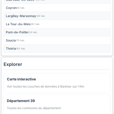
Coyron
68 hab.
Largillay-Marsonnay
128 hab.
La Tour-du-Meix
261 hab.
Pont-de-Poitte
624 hab.
Soucia
175 hab.
Thoiria
183 hab.
Explorer
Carte interactive
Voir toutes les couches de données à Barésia-sur-l'Ain
Département 39
Toutes les communes du département