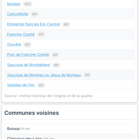
Morbier
AOC
Cancoillotte
IGP
Emmental français Est-Central
IGP
Franche-Comté
IGP
Gruyère
IGP
Porc de Franche-Comté
IGP
Saucisse de Montbéliard
IGP
Saucisse de Morteau ou Jésus de Morteau
IGP
Volailles de l'Ain
IGP
Source : Institut national de l'origine et de la qualite
Communes voisines
Boissia
119 hab.
Clairvaux-les-Lacs
1 426 hab.