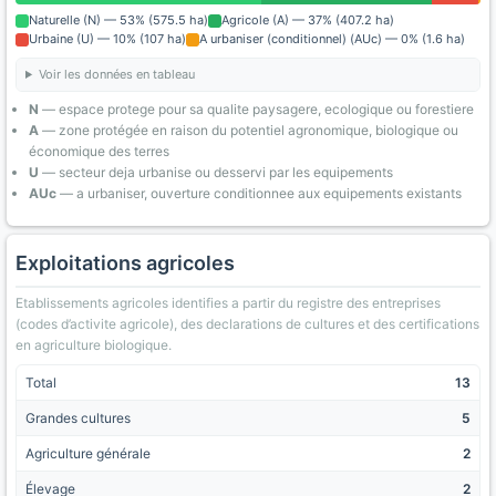
Naturelle (N) — 53% (575.5 ha)
Agricole (A) — 37% (407.2 ha)
Urbaine (U) — 10% (107 ha)
A urbaniser (conditionnel) (AUc) — 0% (1.6 ha)
Voir les données en tableau
N
— espace protege pour sa qualite paysagere, ecologique ou forestiere
A
— zone protégée en raison du potentiel agronomique, biologique ou
économique des terres
U
— secteur deja urbanise ou desservi par les equipements
AUc
— a urbaniser, ouverture conditionnee aux equipements existants
Exploitations agricoles
Etablissements agricoles identifies a partir du registre des entreprises
(codes d’activite agricole), des declarations de cultures et des certifications
en agriculture biologique.
Total
13
Grandes cultures
5
Agriculture générale
2
Élevage
2