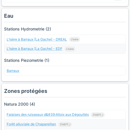
Eau
Stations Hydrometrie (2)
L'Isère à Barraux [La Gache] - DREAL
L'Isère
L'Isère à Barraux [La Gache] - EDF
L'Isère
Stations Piezometrie (1)
Barraux
Zones protégées
Natura 2000 (4)
Falaises des ruisseaux d&#39;Alloix aux Dégouttés
ZNIEFF_I
Forêt alluviale de Chapareillan
ZNIEFF_I