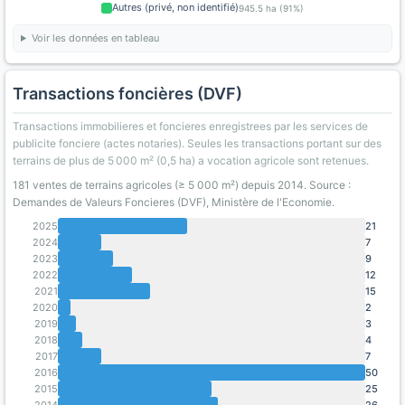
Autres (privé, non identifié)
945.5 ha (91%)
Voir les données en tableau
Transactions foncières (DVF)
Transactions immobilieres et foncieres enregistrees par les services de
publicite fonciere (actes notaries). Seules les transactions portant sur des
terrains de plus de 5 000 m² (0,5 ha) a vocation agricole sont retenues.
181 ventes de terrains agricoles (≥ 5 000 m²) depuis 2014. Source :
Demandes de Valeurs Foncieres (DVF), Ministère de l'Economie.
2025
21
2024
7
2023
9
2022
12
2021
15
2020
2
2019
3
2018
4
2017
7
2016
50
2015
25
2014
26