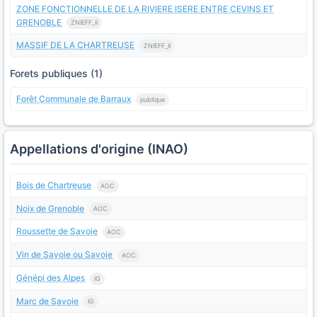
ZONE FONCTIONNELLE DE LA RIVIERE ISERE ENTRE CEVINS ET
GRENOBLE
ZNIEFF_II
MASSIF DE LA CHARTREUSE
ZNIEFF_II
Forets publiques (1)
Forêt Communale de Barraux
publique
Appellations d'origine (INAO)
Bois de Chartreuse
AOC
Noix de Grenoble
AOC
Roussette de Savoie
AOC
Vin de Savoie ou Savoie
AOC
Génépi des Alpes
IG
Marc de Savoie
IG