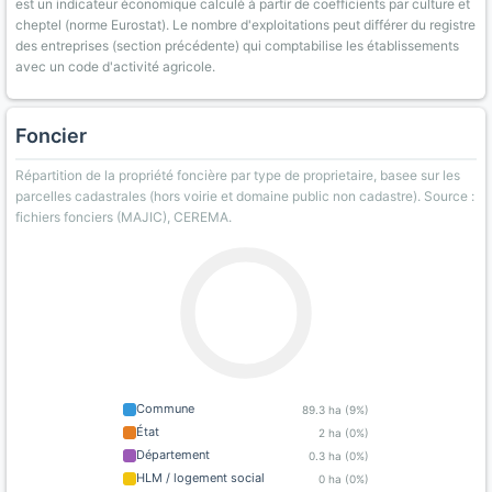
est un indicateur économique calculé à partir de coefficients par culture et
cheptel (norme Eurostat). Le nombre d'exploitations peut différer du registre
des entreprises (section précédente) qui comptabilise les établissements
avec un code d'activité agricole.
Foncier
Répartition de la propriété foncière par type de proprietaire, basee sur les
parcelles cadastrales (hors voirie et domaine public non cadastre). Source :
fichiers fonciers (MAJIC), CEREMA.
Commune
89.3 ha (9%)
État
2 ha (0%)
Département
0.3 ha (0%)
HLM / logement social
0 ha (0%)