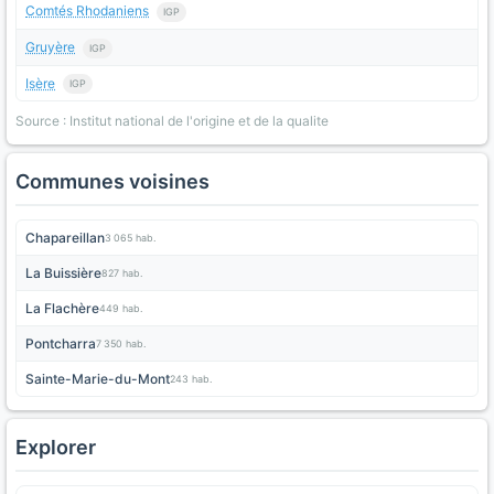
Comtés Rhodaniens
IGP
Gruyère
IGP
Isère
IGP
Source : Institut national de l'origine et de la qualite
Communes voisines
Chapareillan
3 065 hab.
La Buissière
827 hab.
La Flachère
449 hab.
Pontcharra
7 350 hab.
Sainte-Marie-du-Mont
243 hab.
Explorer