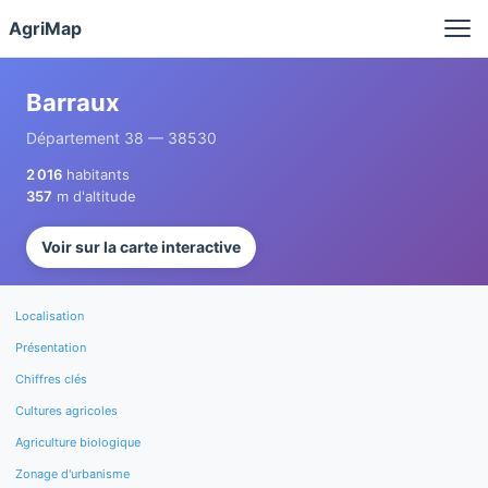
Panneau de gestion des cookies
AgriMap
Barraux
Département 38 — 38530
2 016
habitants
357
m d'altitude
Voir sur la carte interactive
Localisation
Présentation
Chiffres clés
Cultures agricoles
Agriculture biologique
Zonage d'urbanisme