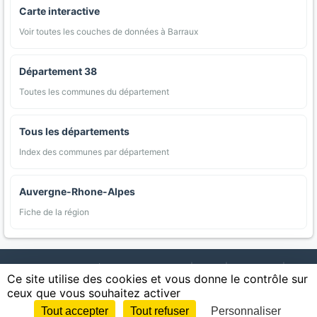
Carte interactive
Voir toutes les couches de données à Barraux
Département 38
Toutes les communes du département
Tous les départements
Index des communes par département
Auvergne-Rhone-Alpes
Fiche de la région
AgriMap — Données agricoles ouvertes
|
Carte
|
Communes
|
Ce site utilise des cookies et vous donne le contrôle sur
Appellations
|
Regions
|
Cultures
|
Zones protégées
|
Forets
|
ceux que vous souhaitez activer
Littoral
|
Espaces naturels
|
Statistiques
|
Contact
|
Mentions légales
|
Confidentialite
|
CGU
|
CGV
|
Cookies
Tout accepter
Tout refuser
Personnaliser