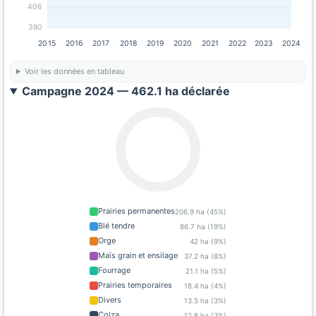
406
380
2015
2016
2017
2018
2019
2020
2021
2022
2023
2024
Voir les données en tableau
Campagne 2024 — 462.1 ha déclarée
Prairies permanentes
206.9 ha (45%)
Blé tendre
86.7 ha (19%)
Orge
42 ha (9%)
Maïs grain et ensilage
37.2 ha (8%)
Fourrage
21.1 ha (5%)
Prairies temporaires
18.4 ha (4%)
Divers
13.5 ha (3%)
Colza
12.8 ha (3%)