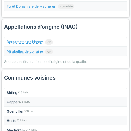
Forêt Domaniale de Macheren
domaniale
Appellations d'origine (INAO)
Bergamotes de Nancy
IGP
Mirabelles de Lorraine
IGP
Source : Institut national de l'origine et de la qualite
Communes voisines
Biding
338 hab.
Cappel
676 hab.
Guenviller
680 hab.
Hoste
562 hab.
Macheren
2 814 hab.