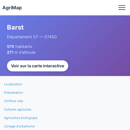
Panneau de gestion des cookies
AgriMap
Barst
Département 57 — 57450
570
habitants
271
m d'altitude
Voir sur la carte interactive
Localisation
Présentation
Chiffres clés
Cultures agricoles
Agriculture biologique
Zonage d'urbanisme