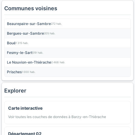
Communes voisines
Beaurepaire-sur-Sambre
272 hab.
Bergues-sur-Sambre
205 hab.
Boué
1 315 hab.
Fesmy-le-Sart
519 hab.
Le Nouvion-en-Thiérache
2 468 hab.
Prisches
1 000 hab.
Explorer
Carte interactive
Voir toutes les couches de données à Barzy-en-Thiérache
Département 02