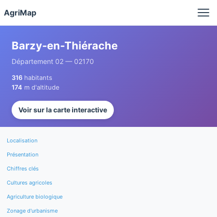
Panneau de gestion des cookies
AgriMap
Barzy-en-Thiérache
Département 02 — 02170
316
habitants
174
m d'altitude
Voir sur la carte interactive
Localisation
Présentation
Chiffres clés
Cultures agricoles
Agriculture biologique
Zonage d'urbanisme