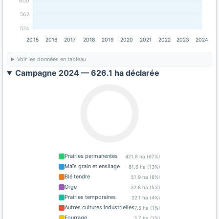
600
562
524
2015
2016
2017
2018
2019
2020
2021
2022
2023
2024
Voir les données en tableau
Campagne 2024 — 626.1 ha déclarée
Prairies permanentes
421.8 ha (67%)
Maïs grain et ensilage
81.6 ha (13%)
Blé tendre
51.9 ha (8%)
Orge
32.8 ha (5%)
Prairies temporaires
22.1 ha (4%)
Autres cultures industrielles
7.5 ha (1%)
Fourrage
3.7 ha (1%)