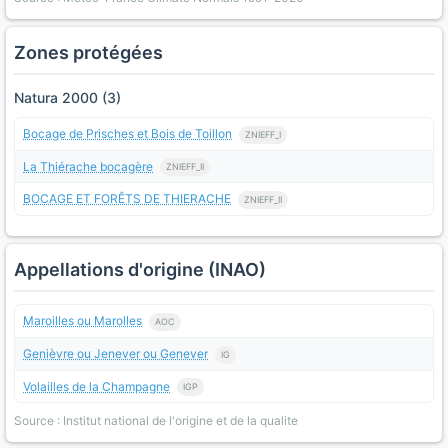
Zones protégées
Natura 2000 (3)
Bocage de Prisches et Bois de Toillon
ZNIEFF_I
La Thiérache bocagère
ZNIEFF_II
BOCAGE ET FORÊTS DE THIERACHE
ZNIEFF_II
Appellations d'origine (INAO)
Maroilles ou Marolles
AOC
Genièvre ou Jenever ou Genever
IG
Volailles de la Champagne
IGP
Source : Institut national de l'origine et de la qualite