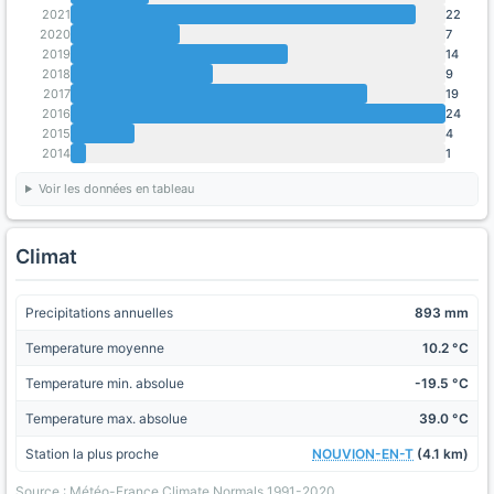
2021
22
2020
7
2019
14
2018
9
2017
19
2016
24
2015
4
2014
1
Voir les données en tableau
Climat
Precipitations annuelles
893 mm
Temperature moyenne
10.2 °C
Temperature min. absolue
-19.5 °C
Temperature max. absolue
39.0 °C
Station la plus proche
NOUVION-EN-T
(4.1 km)
Source : Météo-France Climate Normals 1991-2020