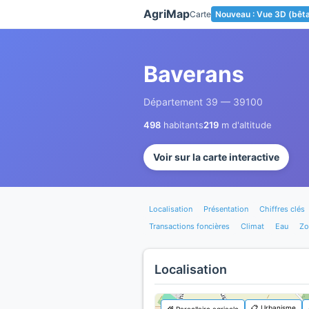
Panneau de gestion des cookies
AgriMap
Carte
Nouveau : Vue 3D (bêt
Baverans
Département 39 — 39100
498
habitants
219
m d'altitude
Voir sur la carte interactive
Localisation
Présentation
Chiffres clés
Transactions foncières
Climat
Eau
Zo
Localisation
📋 Urbanisme
🌾 Parcellaire agricole