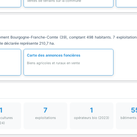
Ventes de terrains sur la commune
ent Bourgogne-Franche-Comte (39), comptant 498 habitants. 7 exploitations 
ole déclarée représente 210,7 ha.
Carte des annonces foncières
Biens agricoles et ruraux en vente
1
7
1
5
 cultures
exploitations
opérateurs bio (2023)
bâtiments
24)