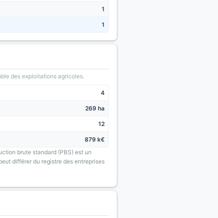
1
1
le des exploitations agricoles.
4
269 ha
12
879 k€
uction brute standard (PBS) est un
eut différer du registre des entreprises