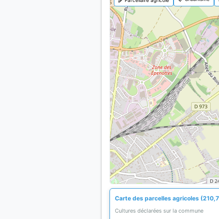
Carte des parcelles agricoles (210,7
Cultures déclarées sur la commune