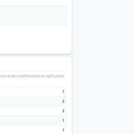
ures et des certifications en agriculture
7
2
2
1
1