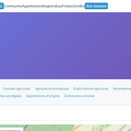
a)
Communes
Appellations
Regions
Eau
Production
Bio
Sur mesure
Cultures agricoles
Agriculture biologique
Exploitations agricoles
Recensemen
nes protégées
Appellations d'origine
Communes voisines
🚜 Exploitations