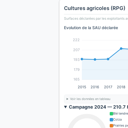
Cultures agricoles (RPG)
Surfaces déclarées par les exploitants a
Evolution de la SAU déclarée
222
207
193
179
165
2015
2016
2017
2018
Voir les données en tableau
Campagne 2024 — 210.7 h
Blé tendre
Colza
Prairies 