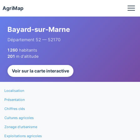
Panneau de gestion des cookies
AgriMap
Bayard-sur-Marne
Département 52 — 52170
1 260
habitants
201
m d'altitude
Voir sur la carte interactive
Localisation
Présentation
Chiffres clés
Cultures agricoles
Zonage d'urbanisme
Exploitations agricoles