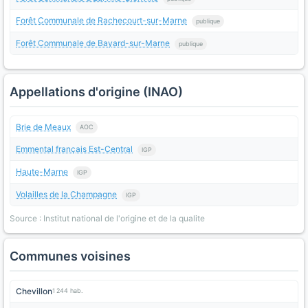
Forêt Communale de Rachecourt-sur-Marne
publique
Forêt Communale de Bayard-sur-Marne
publique
Appellations d'origine (INAO)
Brie de Meaux
AOC
Emmental français Est-Central
IGP
Haute-Marne
IGP
Volailles de la Champagne
IGP
Source : Institut national de l'origine et de la qualite
Communes voisines
Chevillon
1 244 hab.