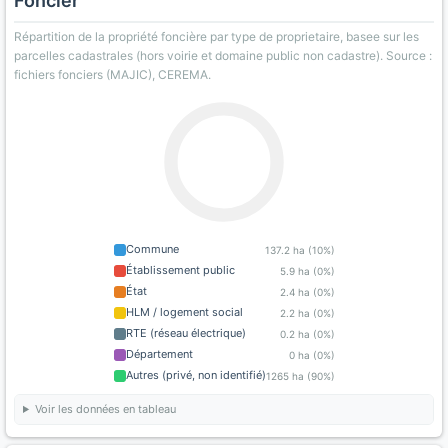
Foncier
Répartition de la propriété foncière par type de proprietaire, basee sur les
parcelles cadastrales (hors voirie et domaine public non cadastre). Source :
fichiers fonciers (MAJIC), CEREMA.
Commune
137.2 ha (10%)
Établissement public
5.9 ha (0%)
État
2.4 ha (0%)
HLM / logement social
2.2 ha (0%)
RTE (réseau électrique)
0.2 ha (0%)
Département
0 ha (0%)
Autres (privé, non identifié)
1265 ha (90%)
Voir les données en tableau