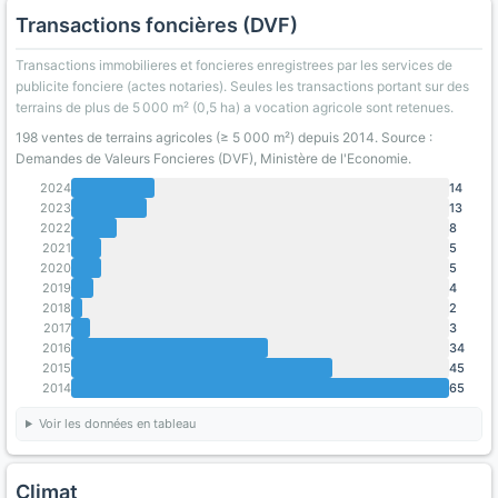
Transactions foncières (DVF)
Transactions immobilieres et foncieres enregistrees par les services de
publicite fonciere (actes notaries). Seules les transactions portant sur des
terrains de plus de 5 000 m² (0,5 ha) a vocation agricole sont retenues.
198 ventes de terrains agricoles (≥ 5 000 m²) depuis 2014. Source :
Demandes de Valeurs Foncieres (DVF), Ministère de l'Economie.
2024
14
2023
13
2022
8
2021
5
2020
5
2019
4
2018
2
2017
3
2016
34
2015
45
2014
65
Voir les données en tableau
Climat