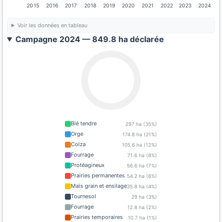
2015
2016
2017
2018
2019
2020
2021
2022
2023
2024
Voir les données en tableau
Campagne 2024 — 849.8 ha déclarée
Blé tendre
297 ha (35%)
Orge
174.8 ha (21%)
Colza
105.6 ha (12%)
Fourrage
71.6 ha (8%)
Protéagineux
56.6 ha (7%)
Prairies permanentes
54.2 ha (6%)
Maïs grain et ensilage
35.8 ha (4%)
Tournesol
29 ha (3%)
Fourrage
12.8 ha (2%)
Prairies temporaires
10.7 ha (1%)