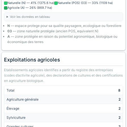
Naturelle (N) — 41% (1375.6 ha)
Naturelle (POS) (03) — 33% (1109 ha)
Agricole (A) — 26% (869.7 ha)
Voir les données en tableau
N
— espace protege pour sa qualite paysagere, ecologique ou forestiere
03
— zone naturelle protégée (ancien POS, equivalent N)
A
— zone protégée en raison du potentiel agronomique, biologique ou
économique des terres
Exploitations agricoles
Etablissements agricoles identifies a partir du registre des entreprises
(codes d’activite agricole), des declarations de cultures et des certifications
en agriculture biologique.
Total
8
Agriculture générale
2
Élevage
2
Sylviculture
2
Grandes cultures
2