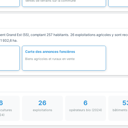
Ventes de terrains sur la commune
 Grand Est (55), comptant 257 habitants. 26 exploitations agricoles y sont rece
1 932,6 ha.
Carte des annonces foncières
Biens agricoles et ruraux en vente
6
26
6
5
 cultures
exploitations
opérateurs bio (2024)
bâtiments
24)