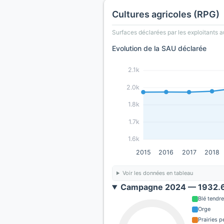
Cultures agricoles (RPG)
Surfaces déclarées par les exploitants a
Evolution de la SAU déclarée
2.1k
2.0k
1.8k
1.7k
1.6k
2015
2016
2017
2018
Voir les données en tableau
Campagne 2024 — 1932.6
Blé tendre
Orge
Prairies 