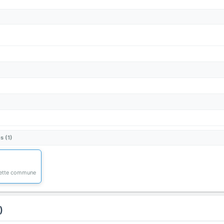
s (1)
 cette commune
)