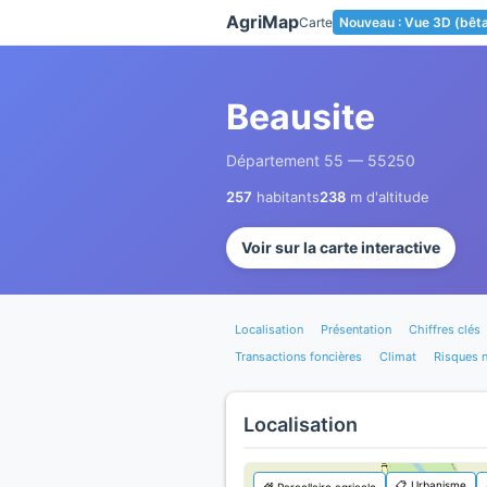
Panneau de gestion des cookies
AgriMap
Carte
Nouveau : Vue 3D (bêt
Beausite
Département 55 — 55250
257
habitants
238
m d'altitude
Voir sur la carte interactive
Localisation
Présentation
Chiffres clés
Transactions foncières
Climat
Risques n
Localisation
📋 Urbanisme
🌾 Parcellaire agricole