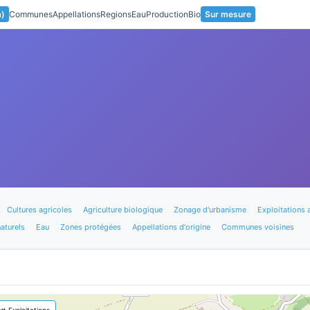
a)
Communes
Appellations
Regions
Eau
Production
Bio
Sur mesure
Cultures agricoles
Agriculture biologique
Zonage d'urbanisme
Exploitations 
aturels
Eau
Zones protégées
Appellations d'origine
Communes voisines
🚜 Exploitations