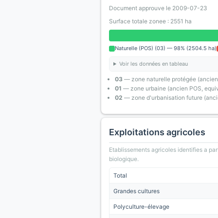
Document approuve le 2009-07-23
Surface totale zonee : 2551 ha
Naturelle (POS) (03) — 98% (2504.5 ha)
Voir les données en tableau
03
— zone naturelle protégée (ancien
01
— zone urbaine (ancien POS, equiv
02
— zone d'urbanisation future (anc
Exploitations agricoles
Etablissements agricoles identifies a part
biologique.
Total
Grandes cultures
Polyculture-élevage