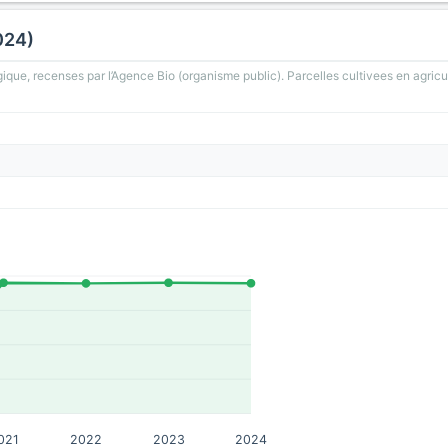
024)
gique, recenses par l’Agence Bio (organisme public). Parcelles cultivees en agricu
021
2022
2023
2024