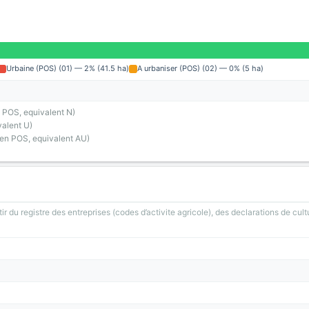
Urbaine (POS) (01) — 2% (41.5 ha)
A urbaniser (POS) (02) — 0% (5 ha)
 POS, equivalent N)
alent U)
ien POS, equivalent AU)
ir du registre des entreprises (codes d’activite agricole), des declarations de cult