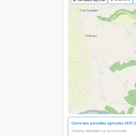
Carte des parcelles agricoles (407,2
Cultures déclarées sur la commune