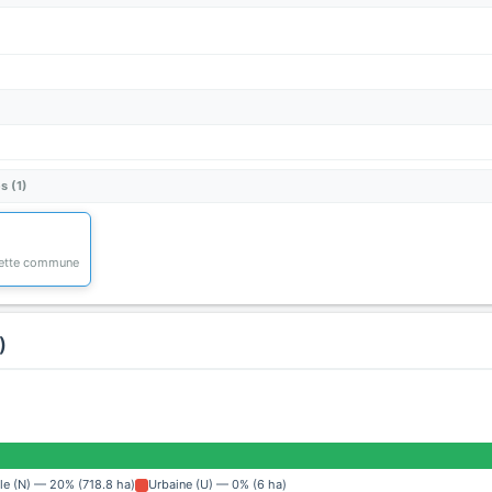
s (1)
 cette commune
)
lle (N) — 20% (718.8 ha)
Urbaine (U) — 0% (6 ha)