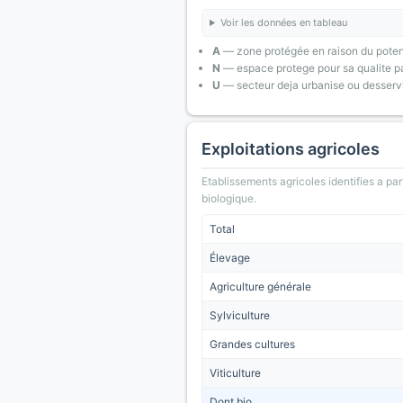
Voir les données en tableau
A
— zone protégée en raison du poten
N
— espace protege pour sa qualite pa
U
— secteur deja urbanise ou desserv
Exploitations agricoles
Etablissements agricoles identifies a part
biologique.
Total
Élevage
Agriculture générale
Sylviculture
Grandes cultures
Viticulture
Dont bio