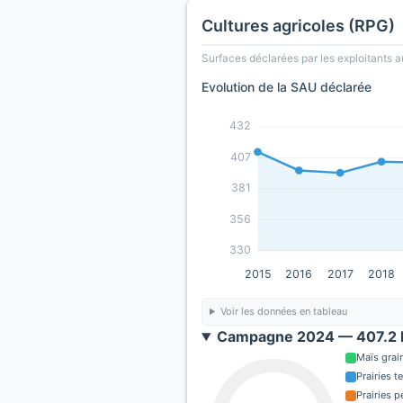
Cultures agricoles (RPG)
Surfaces déclarées par les exploitants a
Evolution de la SAU déclarée
432
407
381
356
330
2015
2016
2017
2018
Voir les données en tableau
Campagne 2024 — 407.2 h
Maïs grain
Prairies 
Prairies 