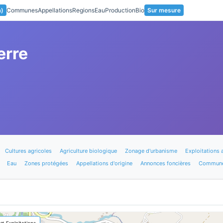
a)
Communes
Appellations
Regions
Eau
Production
Bio
Sur mesure
erre
Cultures agricoles
Agriculture biologique
Zonage d'urbanisme
Exploitations 
Eau
Zones protégées
Appellations d'origine
Annonces foncières
Commune
🚜 Exploitations