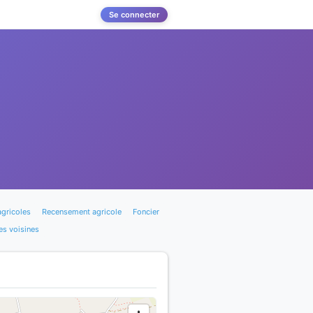
Se connecter
agricoles
Recensement agricole
Foncier
s voisines