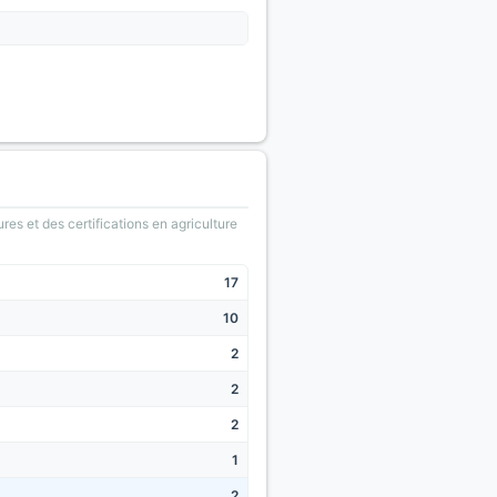
ures et des certifications en agriculture
17
10
2
2
2
1
2