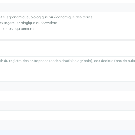
tiel agronomique, biologique ou économique des terres
ysagere, ecologique ou forestiere
i par les equipements
ir du registre des entreprises (codes d’activite agricole), des declarations de cult