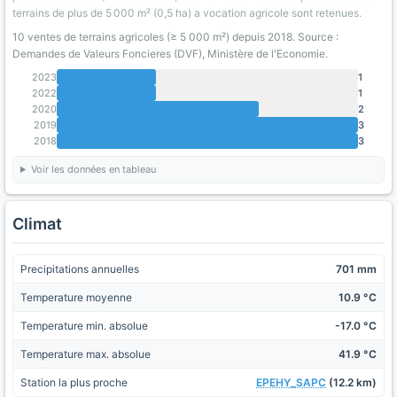
terrains de plus de 5 000 m² (0,5 ha) a vocation agricole sont retenues.
10 ventes de terrains agricoles (≥ 5 000 m²) depuis 2018. Source :
Demandes de Valeurs Foncieres (DVF), Ministère de l'Economie.
2023
1
2022
1
2020
2
2019
3
2018
3
Voir les données en tableau
Climat
Precipitations annuelles
701 mm
Temperature moyenne
10.9 °C
Temperature min. absolue
-17.0 °C
Temperature max. absolue
41.9 °C
Station la plus proche
EPEHY_SAPC
(12.2 km)