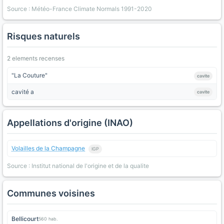
Source : Météo-France Climate Normals 1991-2020
Risques naturels
2 elements recenses
"La Couture"
cavite
cavité a
cavite
Appellations d'origine (INAO)
Volailles de la Champagne
IGP
Source : Institut national de l'origine et de la qualite
Communes voisines
Bellicourt
560 hab.