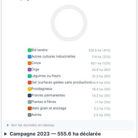
Blé tendre
225.8 ha (41%)
Autres cultures industrielles
114 ha (21%)
Colza
65.1 ha (12%)
Orge
33.9 ha (6%)
Légumes ou fleurs
31.3 ha (6%)
Gel (surfaces gelées sans production)
26.9 ha (5%)
Protéagineux
16.4 ha (3%)
Prairies permanentes
14.3 ha (3%)
Plantes à fibres
11 ha (2%)
Maïs grain et ensilage
5.2 ha (1%)
Autres
2.5 ha (0%)
Voir les données en tableau
Campagne 2023 — 555.6 ha déclarée