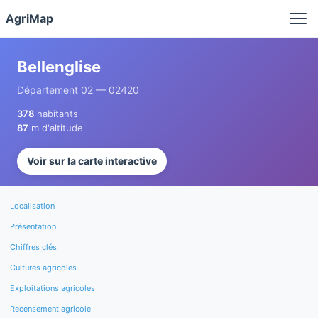
Panneau de gestion des cookies
AgriMap
Bellenglise
Département 02 — 02420
378
habitants
87
m d'altitude
Voir sur la carte interactive
Localisation
Présentation
Chiffres clés
Cultures agricoles
Exploitations agricoles
Recensement agricole