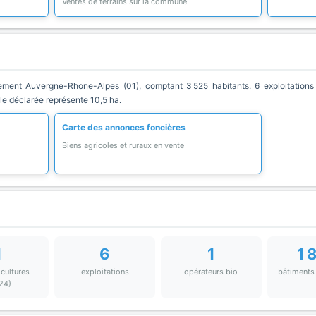
Ventes de terrains sur la commune
ment Auvergne-Rhone-Alpes (01), comptant 3 525 habitants. 6 exploitations 
ole déclarée représente 10,5 ha.
Carte des annonces foncières
Biens agricoles et ruraux en vente
1
6
1
1 
 cultures
exploitations
opérateurs bio
bâtiments
24)