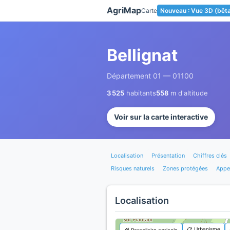
Panneau de gestion des cookies
AgriMap
Carte
Nouveau : Vue 3D (bêt
Bellignat
Département 01 — 01100
3 525
habitants
558
m d'altitude
Voir sur la carte interactive
Localisation
Présentation
Chiffres clés
Risques naturels
Zones protégées
Appel
Localisation
📋 Urbanisme
🌾 Parcellaire agricole