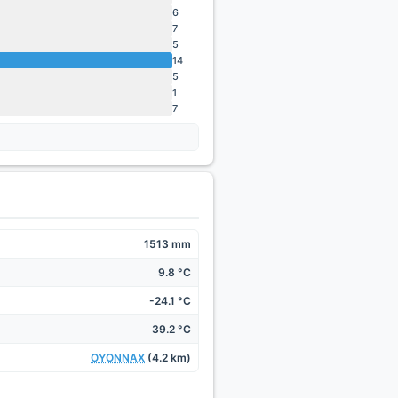
6
7
5
14
5
1
7
1513 mm
9.8 °C
-24.1 °C
39.2 °C
OYONNAX
(4.2 km)