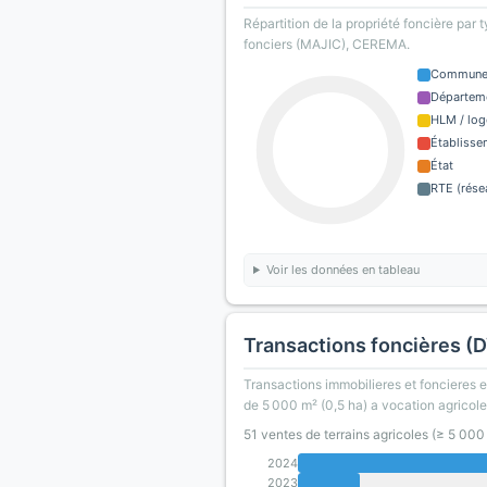
Répartition de la propriété foncière par 
fonciers (MAJIC), CEREMA.
Commun
Départem
HLM / log
Établisse
État
RTE (rése
Voir les données en tableau
Transactions foncières (
Transactions immobilieres et foncieres en
de 5 000 m² (0,5 ha) a vocation agricole
51 ventes de terrains agricoles (≥ 5 00
2024
2023