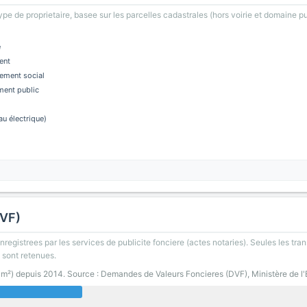
type de proprietaire, basee sur les parcelles cadastrales (hors voirie et domaine pu
e
ent
ement social
ment public
au électrique)
DVF)
registrees par les services de publicite fonciere (actes notaries). Seules les tran
 sont retenues.
0 m²) depuis 2014. Source : Demandes de Valeurs Foncieres (DVF), Ministère de l