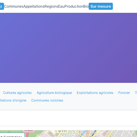
a)
Communes
Appellations
Regions
Eau
Production
Bio
Sur mesure
Cultures agricoles
Agriculture biologique
Exploitations agricoles
Foncier
T
lations d'origine
Communes voisines
🚜 Exploitations