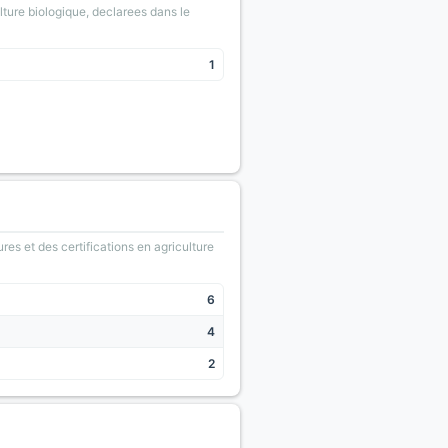
lture biologique, declarees dans le
1
ures et des certifications en agriculture
6
4
2