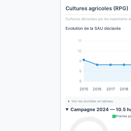
Cultures agricoles (RPG)
Surfaces déclarées par les exploitants a
Evolution de la SAU déclarée
11
10
9
9
8
2015
2016
2017
2018
Voir les données en tableau
Campagne 2024 — 10.5 ha
Prairies 