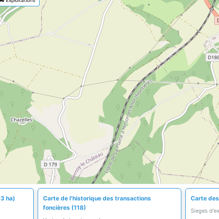
,3 ha)
Carte de l'historique des transactions
Carte des 
foncières (118)
Sieges d'e