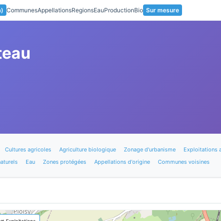
a)
Communes
Appellations
Regions
Eau
Production
Bio
Sur mesure
teau
Cultures agricoles
Agriculture biologique
Zonage d'urbanisme
Exploitations 
aturels
Eau
Zones protégées
Appellations d'origine
Communes voisines
🚜 Exploitations