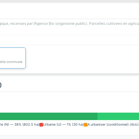
gique, recenses par l’Agence Bio (organisme public). Parcelles cultivees en agricu
 cette commune
)
lle (N) — 38% (802.5 ha)
Urbaine (U) — 1% (30 ha)
A urbaniser (conditionnel) (AUc