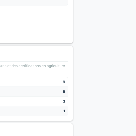
ures et des certifications en agriculture
9
5
3
1