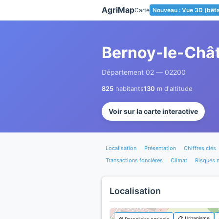
Panneau de gestion des cookies
AgriMap
Carte
Nouveau : Vue 3D (bêt
Bernoy-le-Châ
Département 02 — 02200
825
habitants
130
m d'altitude
Voir sur la carte interactive
Localisation
Présentation
Chiffres clés
Transactions foncières
Climat
Risques n
Localisation
📋 Urbanisme
🌾 Parcellaire agricole