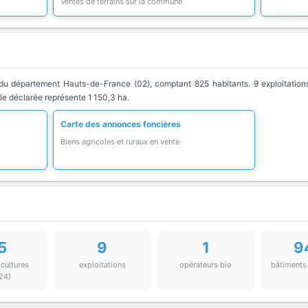
Ventes de terrains sur la commune
département Hauts-de-France (02), comptant 825 habitants. 9 exploitations 
ole déclarée représente 1 150,3 ha.
Carte des annonces foncières
Biens agricoles et ruraux en vente
5
9
1
9
 cultures
exploitations
opérateurs bio
bâtiments
24)