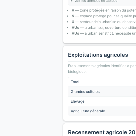
Voir les données en tableau
A
— zone protégée en raison du poten
N
— espace protege pour sa qualite pa
U
— secteur deja urbanise ou desserv
AUc
— a urbaniser, ouverture conditi
AUs
— a urbaniser strict, necessite u
Exploitations agricoles
Etablissements agricoles identifies a part
biologique.
Total
Grandes cultures
Élevage
Agriculture générale
Recensement agricole 2