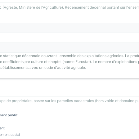
greste, Ministere de l'Agriculture). Recensement decennal portant sur l'ensemb
 statistique décennale couvrant l'ensemble des exploitations agricoles. La prod
 coefficients par culture et cheptel (norme Eurostat). Le nombre d'exploitations p
s établissements avec un code d'activité agricole.
type de proprietaire, basee sur les parcelles cadastrales (hors voirie et domaine pu
ment public
e
ent
ement social