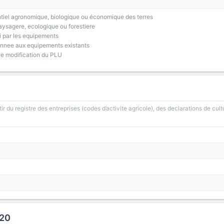
tiel agronomique, biologique ou économique des terres
ysagere, ecologique ou forestiere
i par les equipements
onnee aux equipements existants
ne modification du PLU
ir du registre des entreprises (codes d’activite agricole), des declarations de cult
020