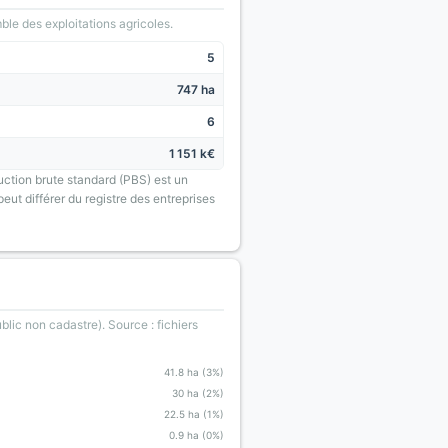
le des exploitations agricoles.
5
747 ha
6
1 151 k€
uction brute standard (PBS) est un
eut différer du registre des entreprises
blic non cadastre). Source : fichiers
41.8 ha (3%)
30 ha (2%)
22.5 ha (1%)
0.9 ha (0%)