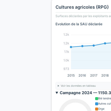
Cultures agricoles (RPG)
Surfaces déclarées par les exploitants a
Evolution de la SAU déclarée
1.2k
1.2k
1.1k
1.0k
973
2015
2016
2017
2018
Voir les données en tableau
Campagne 2024 — 1150.3 
Blé tendre
Autres cul
Orge