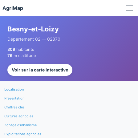
Panneau de gestion des cookies
AgriMap
Besny-et-Loizy
Département 02 — 02870
309
habitants
76
m d'altitude
Voir sur la carte interactive
Localisation
Présentation
Chiffres clés
Cultures agricoles
Zonage d'urbanisme
Exploitations agricoles