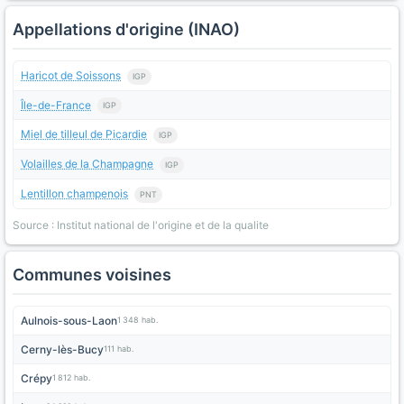
Appellations d'origine (INAO)
Haricot de Soissons
IGP
Île-de-France
IGP
Miel de tilleul de Picardie
IGP
Volailles de la Champagne
IGP
Lentillon champenois
PNT
Source : Institut national de l'origine et de la qualite
Communes voisines
Aulnois-sous-Laon
1 348 hab.
Cerny-lès-Bucy
111 hab.
Crépy
1 812 hab.