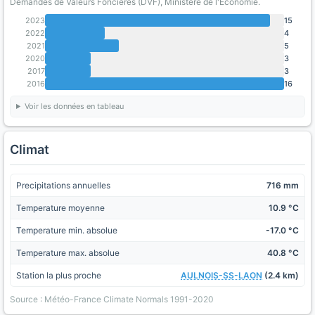
Demandes de Valeurs Foncieres (DVF), Ministère de l'Economie.
2023
15
2022
4
2021
5
2020
3
2017
3
2016
16
Voir les données en tableau
Climat
Precipitations annuelles
716 mm
Temperature moyenne
10.9 °C
Temperature min. absolue
-17.0 °C
Temperature max. absolue
40.8 °C
Station la plus proche
AULNOIS-SS-LAON
(2.4 km)
Source : Météo-France Climate Normals 1991-2020