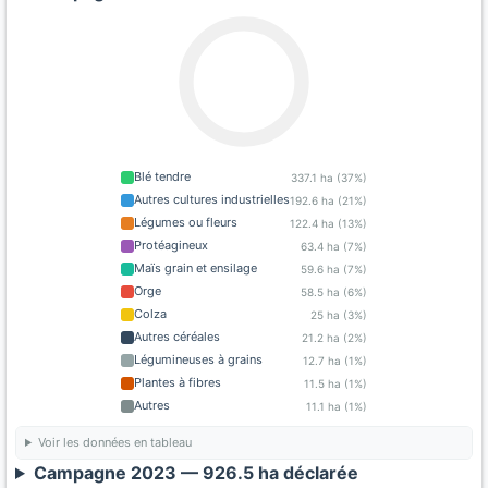
Blé tendre
337.1 ha (37%)
Autres cultures industrielles
192.6 ha (21%)
Légumes ou fleurs
122.4 ha (13%)
Protéagineux
63.4 ha (7%)
Maïs grain et ensilage
59.6 ha (7%)
Orge
58.5 ha (6%)
Colza
25 ha (3%)
Autres céréales
21.2 ha (2%)
Légumineuses à grains
12.7 ha (1%)
Plantes à fibres
11.5 ha (1%)
Autres
11.1 ha (1%)
Voir les données en tableau
Campagne 2023 — 926.5 ha déclarée