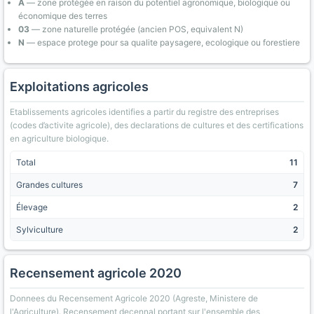
A
— zone protégée en raison du potentiel agronomique, biologique ou
économique des terres
03
— zone naturelle protégée (ancien POS, equivalent N)
N
— espace protege pour sa qualite paysagere, ecologique ou forestiere
Exploitations agricoles
Etablissements agricoles identifies a partir du registre des entreprises
(codes d’activite agricole), des declarations de cultures et des certifications
en agriculture biologique.
Total
11
Grandes cultures
7
Élevage
2
Sylviculture
2
Recensement agricole 2020
Donnees du Recensement Agricole 2020 (Agreste, Ministere de
l'Agriculture). Recensement decennal portant sur l'ensemble des