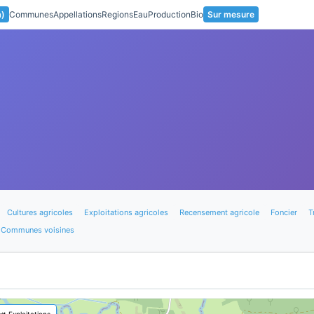
a)
Communes
Appellations
Regions
Eau
Production
Bio
Sur mesure
Cultures agricoles
Exploitations agricoles
Recensement agricole
Foncier
T
Communes voisines
🚜 Exploitations