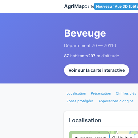
Panneau de gestion des cookies
AgriMap
Carte
Nouveau : Vue 3D (bêt
Beveuge
Département 70 — 70110
87
habitants
297
m d'altitude
Voir sur la carte interactive
Localisation
Présentation
Chiffres clés
Zones protégées
Appellations d'origine
Localisation
📋 Urbanisme
🌾 Parcellaire agricole