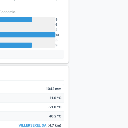
'Economie.
9
6
2
10
3
9
1042 mm
11.0 °C
-21.0 °C
40.2 °C
VILLERSEXEL SA
(4.7 km)