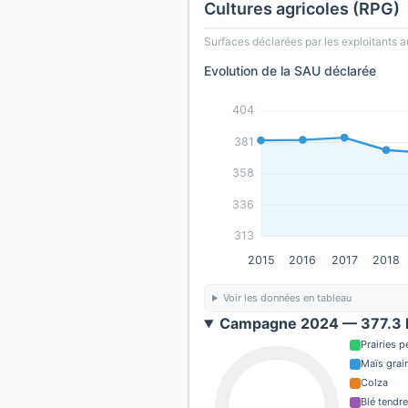
Cultures agricoles (RPG)
Surfaces déclarées par les exploitants a
Evolution de la SAU déclarée
404
381
358
336
313
2015
2016
2017
2018
Voir les données en tableau
Campagne 2024 — 377.3 h
Prairies 
Maïs grain
Colza
Blé tendre