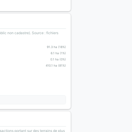
blic non cadastre). Source : fichiers
91.3 ha (18%)
6.1 ha (1%)
0.1 ha (0%)
410.1 ha (81%)
sactions portant sur des terrains de plus