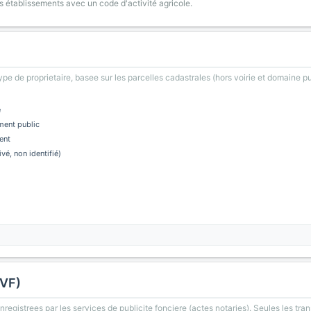
s établissements avec un code d'activité agricole.
type de proprietaire, basee sur les parcelles cadastrales (hors voirie et domaine pu
e
ment public
ent
ivé, non identifié)
DVF)
registrees par les services de publicite fonciere (actes notaries). Seules les tran