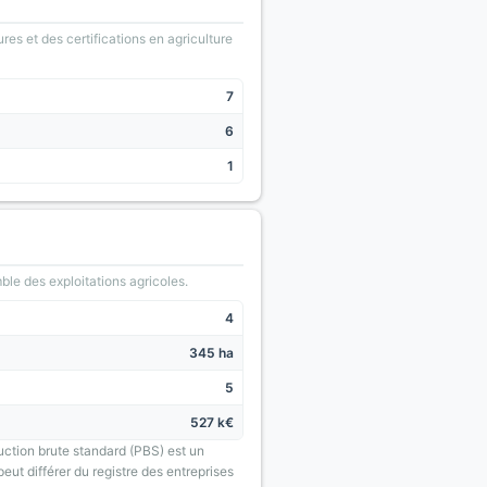
ures et des certifications en agriculture
7
6
1
le des exploitations agricoles.
4
345 ha
5
527 k€
uction brute standard (PBS) est un
eut différer du registre des entreprises