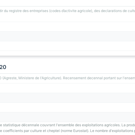
ir du registre des entreprises (codes d’activite agricole), des declarations de cult
020
greste, Ministere de l'Agriculture). Recensement decennal portant sur l'ensemb
 statistique décennale couvrant l'ensemble des exploitations agricoles. La prod
 coefficients par culture et cheptel (norme Eurostat). Le nombre d'exploitations p