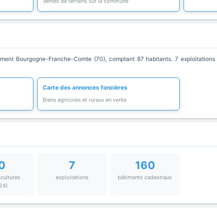
Ventes de terrains sur la commune
nt Bourgogne-Franche-Comte (70), comptant 87 habitants. 7 exploitations a
Carte des annonces foncières
Biens agricoles et ruraux en vente
0
7
160
 cultures
exploitations
bâtiments cadastraux
24)