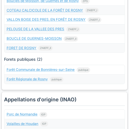
Boucles de Moisson, de Guernes et de Rosny
ZPS
COTEAU CALCICOLE DE LA FORÊT DE ROSNY
ZNIEFF_I
VALLON BOISE DES PRES, EN FORÊT DE ROSNY
ZNIEFF_I
PELOUSE DE LA VALLEE DES PRES
ZNIEFF_I
BOUCLE DE GUERNES-MOISSON
ZNIEFF_II
FORET DE ROSNY
ZNIEFF_II
Forets publiques (2)
Forêt Communale de Bonnières-sur-Seine
publique
Forêt Régionale de Rosny
publique
Appellations d'origine (INAO)
Porc de Normandie
IGP
Volailles de Houdan
IGP