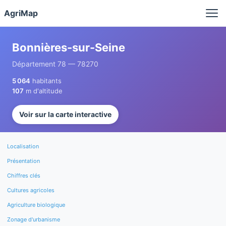
Panneau de gestion des cookies
AgriMap
Bonnières-sur-Seine
Département 78 — 78270
5 064
habitants
107
m d'altitude
Voir sur la carte interactive
Localisation
Présentation
Chiffres clés
Cultures agricoles
Agriculture biologique
Zonage d'urbanisme