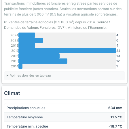
Transactions immobilieres et foncieres enregistrees par les services de
publicite fonciere (actes notaries). Seules les transactions portant sur des
terrains de plus de 5 000 m² (0,5 ha) a vocation agricole sont retenues.
61 ventes de terrains agricoles (≥ 5 000 m²) depuis 2014. Source :
Demandes de Valeurs Foncieres (DVF), Ministère de l'Economie.
2024
4
2022
6
2018
4
2017
24
2016
10
2015
12
2014
1
Voir les données en tableau
Climat
Precipitations annuelles
634 mm
Temperature moyenne
11.5 °C
Temperature min. absolue
-18.7 °C