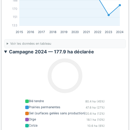
188
170
151
133
2015
2016
2017
2018
2019
2020
2021
2022
2023
2024
Voir les données en tableau
Campagne 2024 — 177.9 ha déclarée
Blé tendre
80.4 ha (45%)
Prairies permanentes
47.6 ha (27%)
Gel (surfaces gelées sans production)
20.6 ha (12%)
Orge
18.1 ha (10%)
Colza
10.6 ha (6%)