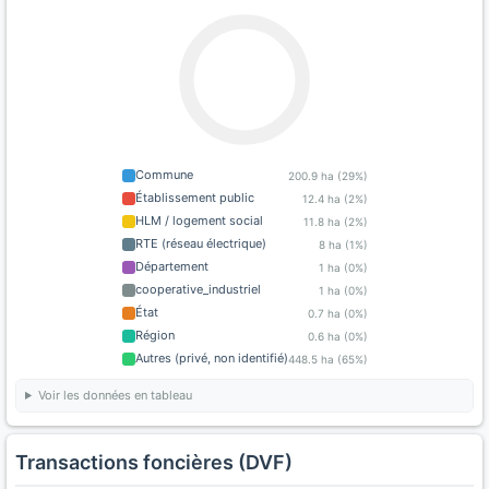
Commune
200.9 ha (29%)
Établissement public
12.4 ha (2%)
HLM / logement social
11.8 ha (2%)
RTE (réseau électrique)
8 ha (1%)
Département
1 ha (0%)
cooperative_industriel
1 ha (0%)
État
0.7 ha (0%)
Région
0.6 ha (0%)
Autres (privé, non identifié)
448.5 ha (65%)
Voir les données en tableau
Transactions foncières (DVF)