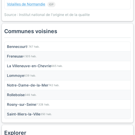
Volailles de Normandie
IGP
Source : Institut national de l'origine et de la qualite
Communes voisines
Bennecourt
1 747 hab.
Freneuse
4 505 hab.
La Villeneuve-en-Chevrie
665 hab.
Lommoye
639 hab.
Notre-Dame-de-la-Mer
742 hab.
Rolleboise
346 hab.
Rosny-sur-Seine
7 328 hab.
Saint-Illiers-la-Ville
350 hab.
Explorer