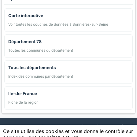
Carte interactive
Voir toutes les couches de données à Bonnières-sur-Seine
Département 78
Toutes les communes du département
Tous les départements
Index des communes par département
Ile-de-France
Fiche de la région
AgriMap — Données agricoles ouvertes
|
Carte
|
Communes
|
Ce site utilise des cookies et vous donne le contrôle sur
Appellations
|
Regions
|
Cultures
|
Zones protégées
|
Forets
|