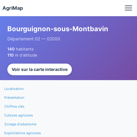
Panneau de gestion des cookies
AgriMap
Bourguignon-sous-Montbavin
Département 02 — 02000
140
habitants
110
m d'altitude
Voir sur la carte interactive
Localisation
Présentation
Chiffres clés
Cultures agricoles
Zonage d'urbanisme
Exploitations agricoles