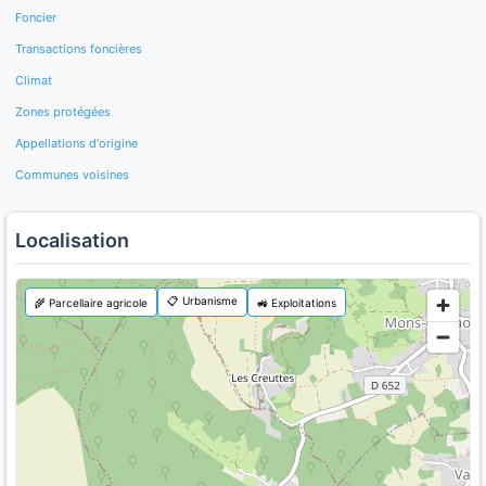
Foncier
Transactions foncières
Climat
Zones protégées
Appellations d'origine
Communes voisines
Localisation
📋 Urbanisme
🌾 Parcellaire agricole
🚜 Exploitations