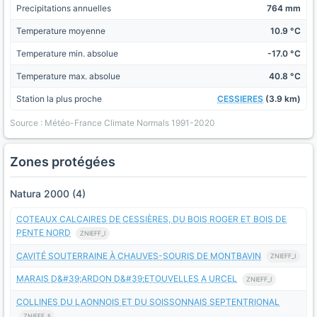
Precipitations annuelles
764 mm
Temperature moyenne
10.9 °C
Temperature min. absolue
-17.0 °C
Temperature max. absolue
40.8 °C
Station la plus proche
CESSIERES
(3.9 km)
Source : Météo-France Climate Normals 1991-2020
Zones protégées
Natura 2000 (4)
COTEAUX CALCAIRES DE CESSIÈRES, DU BOIS ROGER ET BOIS DE
PENTE NORD
ZNIEFF_I
CAVITÉ SOUTERRAINE À CHAUVES-SOURIS DE MONTBAVIN
ZNIEFF_I
MARAIS D&#39;ARDON D&#39;ETOUVELLES A URCEL
ZNIEFF_I
COLLINES DU LAONNOIS ET DU SOISSONNAIS SEPTENTRIONAL
ZNIEFF_II