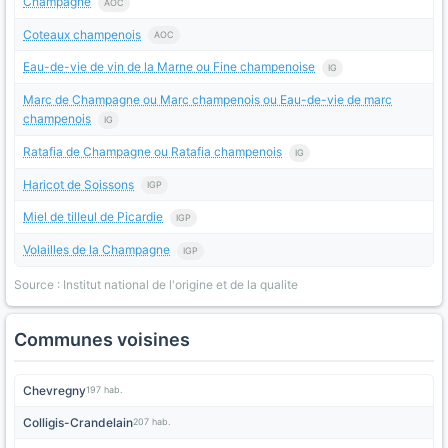
Champagne
AOC
Coteaux champenois
AOC
Eau-de-vie de vin de la Marne ou Fine champenoise
IG
Marc de Champagne ou Marc champenois ou Eau-de-vie de marc
champenois
IG
Ratafia de Champagne ou Ratafia champenois
IG
Haricot de Soissons
IGP
Miel de tilleul de Picardie
IGP
Volailles de la Champagne
IGP
Source : Institut national de l'origine et de la qualite
Communes voisines
Chevregny
197 hab.
Colligis-Crandelain
207 hab.