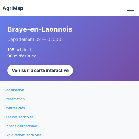
Panneau de gestion des cookies
AgriMap
Braye-en-Laonnois
Département 02 — 02000
195
habitants
90
m d'altitude
Voir sur la carte interactive
Localisation
Présentation
Chiffres clés
Cultures agricoles
Zonage d'urbanisme
Exploitations agricoles