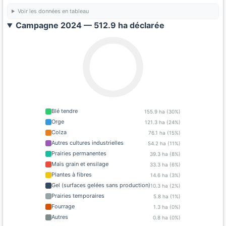
Voir les données en tableau
Campagne 2024 — 512.9 ha déclarée
Blé tendre
155.9 ha (30%)
Orge
121.3 ha (24%)
Colza
76.1 ha (15%)
Autres cultures industrielles
54.2 ha (11%)
Prairies permanentes
39.3 ha (8%)
Maïs grain et ensilage
33.3 ha (6%)
Plantes à fibres
14.6 ha (3%)
Gel (surfaces gelées sans production)
10.3 ha (2%)
Prairies temporaires
5.8 ha (1%)
Fourrage
1.3 ha (0%)
Autres
0.8 ha (0%)