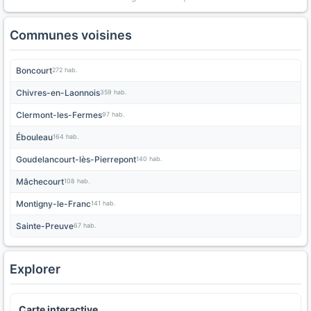
Communes voisines
Boncourt
272 hab.
Chivres-en-Laonnois
359 hab.
Clermont-les-Fermes
97 hab.
Ébouleau
164 hab.
Goudelancourt-lès-Pierrepont
140 hab.
Mâchecourt
108 hab.
Montigny-le-Franc
141 hab.
Sainte-Preuve
67 hab.
Explorer
Carte interactive