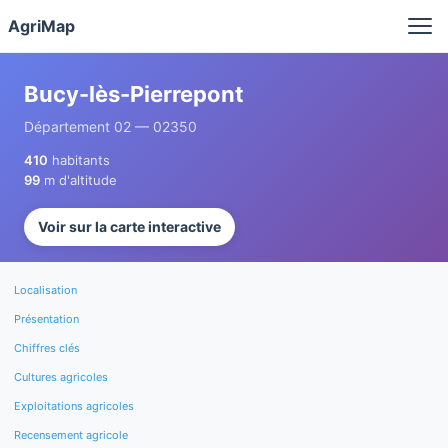
Panneau de gestion des cookies
AgriMap
Bucy-lès-Pierrepont
Département 02 — 02350
410
habitants
99
m d'altitude
Voir sur la carte interactive
Localisation
Présentation
Chiffres clés
Cultures agricoles
Exploitations agricoles
Recensement agricole