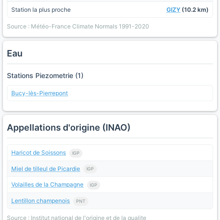
Station la plus proche
GIZY
(10.2 km)
Source : Météo-France Climate Normals 1991-2020
Eau
Stations Piezometrie (1)
Bucy-lès-Pierrepont
Appellations d'origine (INAO)
Haricot de Soissons
IGP
Miel de tilleul de Picardie
IGP
Volailles de la Champagne
IGP
Lentillon champenois
PNT
Source : Institut national de l'origine et de la qualite