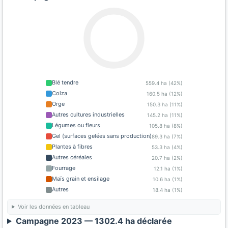
Blé tendre
559.4 ha (42%)
Colza
160.5 ha (12%)
Orge
150.3 ha (11%)
Autres cultures industrielles
145.2 ha (11%)
Légumes ou fleurs
105.8 ha (8%)
Gel (surfaces gelées sans production)
89.3 ha (7%)
Plantes à fibres
53.3 ha (4%)
Autres céréales
20.7 ha (2%)
Fourrage
12.1 ha (1%)
Maïs grain et ensilage
10.6 ha (1%)
Autres
18.4 ha (1%)
Voir les données en tableau
Campagne 2023 — 1302.4 ha déclarée