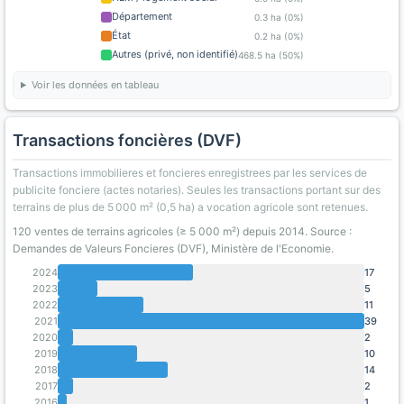
Département
0.3 ha (0%)
État
0.2 ha (0%)
Autres (privé, non identifié)
468.5 ha (50%)
Voir les données en tableau
Transactions foncières (DVF)
Transactions immobilieres et foncieres enregistrees par les services de
publicite fonciere (actes notaries). Seules les transactions portant sur des
terrains de plus de 5 000 m² (0,5 ha) a vocation agricole sont retenues.
120 ventes de terrains agricoles (≥ 5 000 m²) depuis 2014. Source :
Demandes de Valeurs Foncieres (DVF), Ministère de l'Economie.
2024
17
2023
5
2022
11
2021
39
2020
2
2019
10
2018
14
2017
2
2016
1