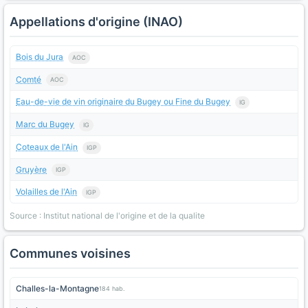
Appellations d'origine (INAO)
Bois du Jura
AOC
Comté
AOC
Eau-de-vie de vin originaire du Bugey ou Fine du Bugey
IG
Marc du Bugey
IG
Coteaux de l'Ain
IGP
Gruyère
IGP
Volailles de l'Ain
IGP
Source : Institut national de l'origine et de la qualite
Communes voisines
Challes-la-Montagne
184 hab.