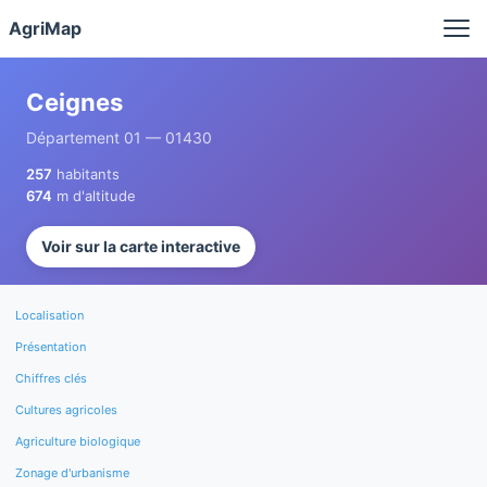
Panneau de gestion des cookies
AgriMap
Ceignes
Département 01 — 01430
257
habitants
674
m d'altitude
Voir sur la carte interactive
Localisation
Présentation
Chiffres clés
Cultures agricoles
Agriculture biologique
Zonage d'urbanisme