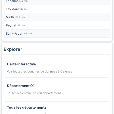
Labalme
204 hab.
Leyssard
164 hab.
Maillat
669 hab.
Peyriat
153 hab.
Saint-Alban
195 hab.
Explorer
Carte interactive
Voir toutes les couches de données à Ceignes
Département 01
Toutes les communes du département
Tous les départements