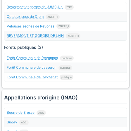
Revermont et gorges de l&#39;Ain
ZSC
Coteaux secs de Drom
ZNIEFF_I
Pelouses sèches de Revonas
ZNIEFF_I
REVERMONT ET GORGES DE L’AIN
ZNIEFF_II
Forets publiques (3)
Forêt Communale de Revonnas
publique
Forêt Communale de Jasseron
publique
Forêt Communale de Ceyzeriat
publique
Appellations d'origine (INAO)
Beurre de Bresse
AOC
Bugey
AOC