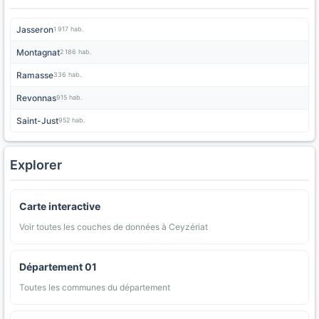
Jasseron
1 917 hab.
Montagnat
2 186 hab.
Ramasse
336 hab.
Revonnas
915 hab.
Saint-Just
952 hab.
Explorer
Carte interactive
Voir toutes les couches de données à Ceyzériat
Département 01
Toutes les communes du département