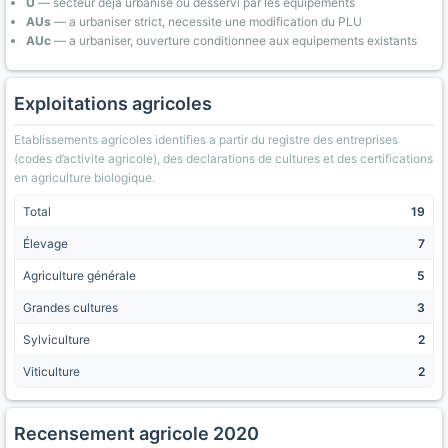
U
— secteur deja urbanise ou desservi par les equipements
AUs
— a urbaniser strict, necessite une modification du PLU
AUc
— a urbaniser, ouverture conditionnee aux equipements existants
Exploitations agricoles
Etablissements agricoles identifies a partir du registre des entreprises
(codes d’activite agricole), des declarations de cultures et des certifications
en agriculture biologique.
Total
19
Élevage
7
Agriculture générale
5
Grandes cultures
3
Sylviculture
2
Viticulture
2
Recensement agricole 2020