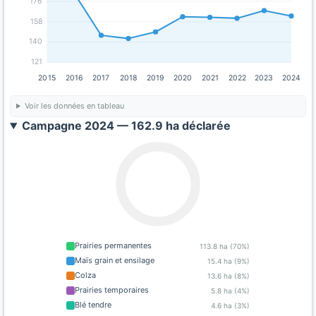
176
158
140
121
2015
2016
2017
2018
2019
2020
2021
2022
2023
2024
Voir les données en tableau
Campagne 2024 — 162.9 ha déclarée
Prairies permanentes
113.8 ha (70%)
Maïs grain et ensilage
15.4 ha (9%)
Colza
13.6 ha (8%)
Prairies temporaires
5.8 ha (4%)
Blé tendre
4.6 ha (3%)