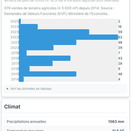
terrains de plus de 5 000 m² (0,5 ha) a vocation agricole sont retenues.
376 ventes de terrains agricoles (≥ 5 000 m²) depuis 2014. Source :
Demandes de Valeurs Foncieres (DVF), Ministère de l'Economie.
2025
2
2024
16
2023
59
2022
83
2021
48
2020
29
2019
7
2018
43
2017
28
2016
9
2015
48
2014
4
Voir les données en tableau
Climat
Precipitations annuelles
1063 mm
Temperature moyenne
11.5 °C