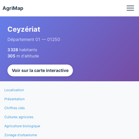
Panneau de gestion des cookies
AgriMap
Ceyzériat
Département 01 — 01250
3 328
habitants
305
m d'altitude
Voir sur la carte interactive
Localisation
Présentation
Chiffres clés
Cultures agricoles
Agriculture biologique
Zonage d'urbanisme