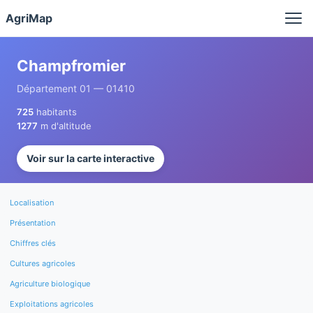
Panneau de gestion des cookies
AgriMap
Champfromier
Département 01 — 01410
725
habitants
1277
m d'altitude
Voir sur la carte interactive
Localisation
Présentation
Chiffres clés
Cultures agricoles
Agriculture biologique
Exploitations agricoles