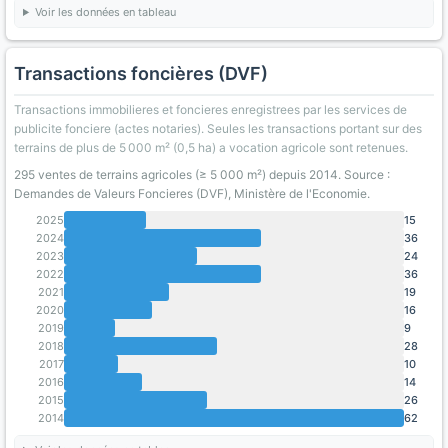
Voir les données en tableau
Transactions foncières (DVF)
Transactions immobilieres et foncieres enregistrees par les services de
publicite fonciere (actes notaries). Seules les transactions portant sur des
terrains de plus de 5 000 m² (0,5 ha) a vocation agricole sont retenues.
295 ventes de terrains agricoles (≥ 5 000 m²) depuis 2014. Source :
Demandes de Valeurs Foncieres (DVF), Ministère de l'Economie.
2025
15
2024
36
2023
24
2022
36
2021
19
2020
16
2019
9
2018
28
2017
10
2016
14
2015
26
2014
62