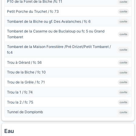
P10 de la Foret de la Biche /fc 11
cavite
Petit Porche du Truchet / fc 73
cavite
Tombaret de la Biche ou gf. Des Avalanches / fc 6
cavite
Tombaret de la Caserne ou de Buclaloup ou fc 5 ou Grand
cavite
Tombaret
Tombaret de la Maison Forestière /Pré Drizet/Petit Tombaret /
cavite
fc4
Trou à Gérard / fc 56
cavite
Trou de la Biche / fc 10
cavite
Trou de la Grêle / fc 71
cavite
Trou la 1 / fc 74
cavite
Trou la 2 / fc 75
cavite
Tunnel de Domplomb
cavite
Eau