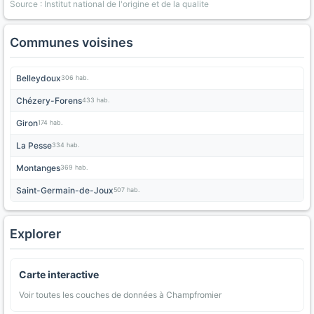
Source : Institut national de l'origine et de la qualite
Communes voisines
Belleydoux
306 hab.
Chézery-Forens
433 hab.
Giron
174 hab.
La Pesse
334 hab.
Montanges
369 hab.
Saint-Germain-de-Joux
507 hab.
Explorer
Carte interactive
Voir toutes les couches de données à Champfromier