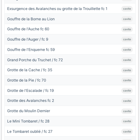
Exsurgence des Avalanches ou grotte de la Trouillette fc 1
cavite
Gouffre de la Borne au Lion
cavite
Gouffre de l'Auche fc 60
cavite
Gouffre de l'Auger / fc 9
cavite
Gouffre de l'Enquerne fc 59
cavite
Grand Porche du Truchet / fc 72
cavite
Grotte de la Cache / fc 35
cavite
Grotte de la Pie / fc 70
cavite
Grotte de l'Escalade / fc 19
cavite
Grotte des Avalanches fc 2
cavite
Grotte du Moulin Dernier
cavite
Le Mini Tombaret / fc 28
cavite
Le Tombaret oublié / fc 27
cavite