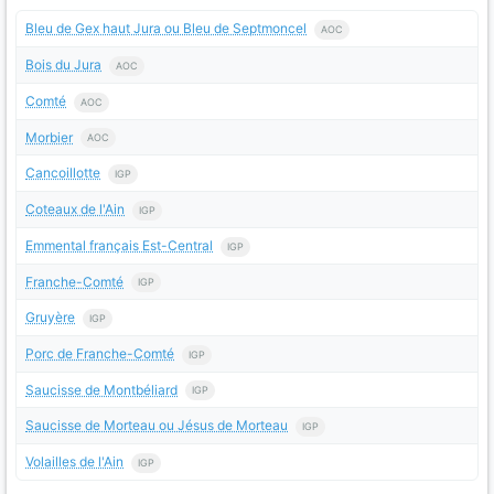
Bleu de Gex haut Jura ou Bleu de Septmoncel
AOC
Bois du Jura
AOC
Comté
AOC
Morbier
AOC
Cancoillotte
IGP
Coteaux de l'Ain
IGP
Emmental français Est-Central
IGP
Franche-Comté
IGP
Gruyère
IGP
Porc de Franche-Comté
IGP
Saucisse de Montbéliard
IGP
Saucisse de Morteau ou Jésus de Morteau
IGP
Volailles de l'Ain
IGP