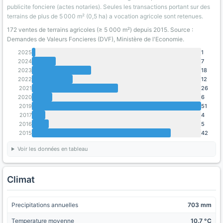
publicite fonciere (actes notaries). Seules les transactions portant sur des
terrains de plus de 5 000 m² (0,5 ha) a vocation agricole sont retenues.
172 ventes de terrains agricoles (≥ 5 000 m²) depuis 2015. Source :
Demandes de Valeurs Foncieres (DVF), Ministère de l'Economie.
2025
1
2024
7
2023
18
2022
12
2021
26
2020
6
2019
51
2017
4
2016
5
2015
42
Voir les données en tableau
Climat
Precipitations annuelles
703 mm
Temperature moyenne
10.7 °C