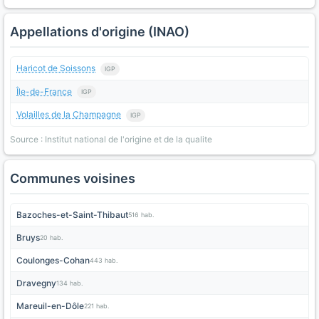
Appellations d'origine (INAO)
Haricot de Soissons
IGP
Île-de-France
IGP
Volailles de la Champagne
IGP
Source : Institut national de l'origine et de la qualite
Communes voisines
Bazoches-et-Saint-Thibaut
516 hab.
Bruys
20 hab.
Coulonges-Cohan
443 hab.
Dravegny
134 hab.
Mareuil-en-Dôle
221 hab.