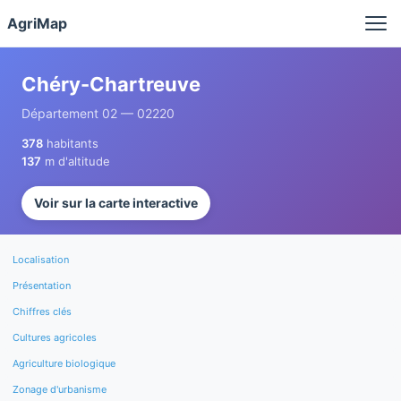
Panneau de gestion des cookies
AgriMap
Chéry-Chartreuve
Département 02 — 02220
378
habitants
137
m d'altitude
Voir sur la carte interactive
Localisation
Présentation
Chiffres clés
Cultures agricoles
Agriculture biologique
Zonage d'urbanisme