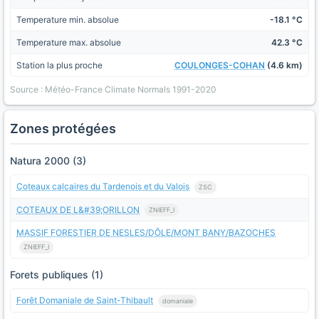
Temperature min. absolue
-18.1 °C
Temperature max. absolue
42.3 °C
Station la plus proche
COULONGES-COHAN
(4.6 km)
Source : Météo-France Climate Normals 1991-2020
Zones protégées
Natura 2000 (3)
Coteaux calcaires du Tardenois et du Valois
ZSC
COTEAUX DE L&#39;ORILLON
ZNIEFF_I
MASSIF FORESTIER DE NESLES/DÔLE/MONT BANY/BAZOCHES
ZNIEFF_I
Forets publiques (1)
Forêt Domaniale de Saint-Thibault
domaniale