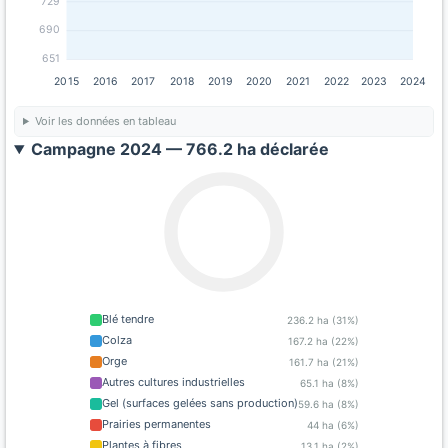
729
690
651
2015
2016
2017
2018
2019
2020
2021
2022
2023
2024
Voir les données en tableau
Campagne 2024 — 766.2 ha déclarée
Blé tendre
236.2 ha (31%)
Colza
167.2 ha (22%)
Orge
161.7 ha (21%)
Autres cultures industrielles
65.1 ha (8%)
Gel (surfaces gelées sans production)
59.6 ha (8%)
Prairies permanentes
44 ha (6%)
Plantes à fibres
13.1 ha (2%)