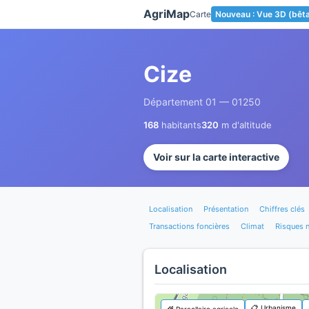
Panneau de gestion des cookies
AgriMap
Carte
Nouveau : Vue 3D (bêt
Cize
Département 01 — 01250
168
habitants
320
m d'altitude
Voir sur la carte interactive
Localisation
Présentation
Chiffres clés
Transactions foncières
Climat
Risques n
Localisation
📋 Urbanisme
🌾 Parcellaire agricole