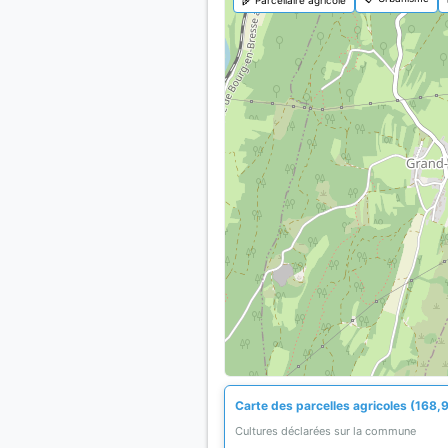
Carte des parcelles agricoles (168,9
Cultures déclarées sur la commune