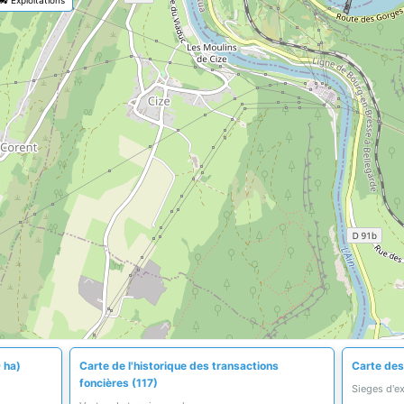
 ha)
Carte de l'historique des transactions
Carte des 
foncières (117)
Sieges d'e