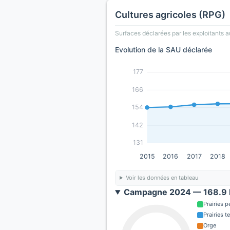
Cultures agricoles (RPG)
Surfaces déclarées par les exploitants a
Evolution de la SAU déclarée
177
166
154
142
131
2015
2016
2017
2018
Voir les données en tableau
Campagne 2024 — 168.9 h
Prairies 
Prairies 
Orge