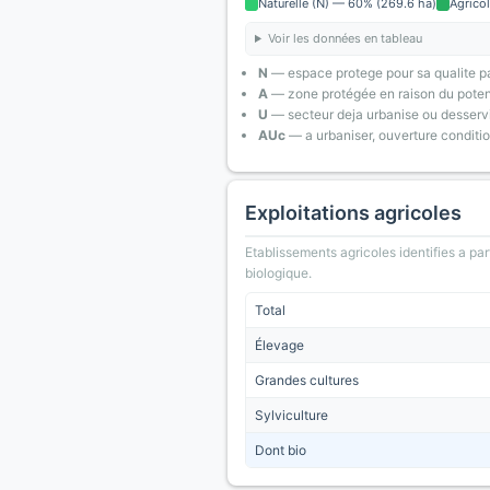
Naturelle (N) — 60% (269.6 ha)
Agrico
Voir les données en tableau
N
— espace protege pour sa qualite pa
A
— zone protégée en raison du poten
U
— secteur deja urbanise ou desserv
AUc
— a urbaniser, ouverture conditi
Exploitations agricoles
Etablissements agricoles identifies a part
biologique.
Total
Élevage
Grandes cultures
Sylviculture
Dont bio