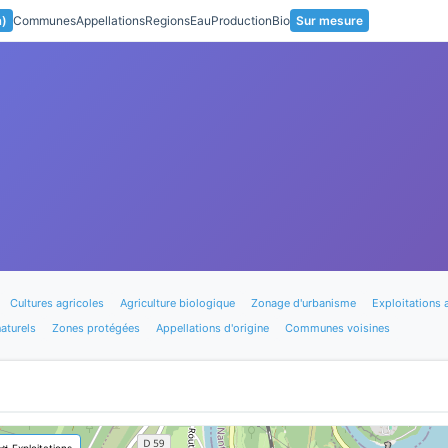
a)
Communes
Appellations
Regions
Eau
Production
Bio
Sur mesure
Cultures agricoles
Agriculture biologique
Zonage d'urbanisme
Exploitations 
aturels
Zones protégées
Appellations d'origine
Communes voisines
🚜 Exploitations