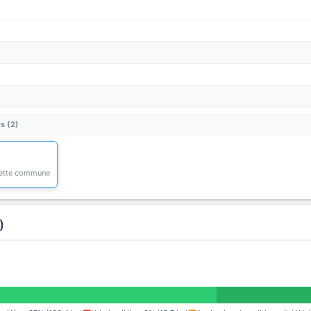
s (2)
 cette commune
)