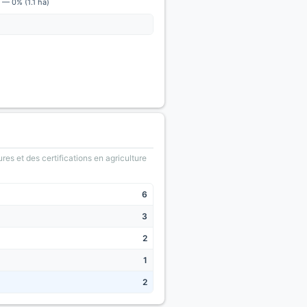
 — 0% (1.1 ha)
ures et des certifications en agriculture
6
3
2
1
2