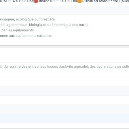
le (A) — 37% (166.4 ha)
Urbaine (U) — 3% (15.7 ha)
A urbaniser (conditionnel) (AUc)
ysagere, ecologique ou forestiere
tiel agronomique, biologique ou économique des terres
i par les equipements
onnee aux equipements existants
ir du registre des entreprises (codes d’activite agricole), des declarations de cult