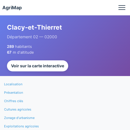
Panneau de gestion des cookies
AgriMap
Clacy-et-Thierret
Département 02 — 02000
289
habitants
67
m d'altitude
Voir sur la carte interactive
Localisation
Présentation
Chiffres clés
Cultures agricoles
Zonage d'urbanisme
Exploitations agricoles