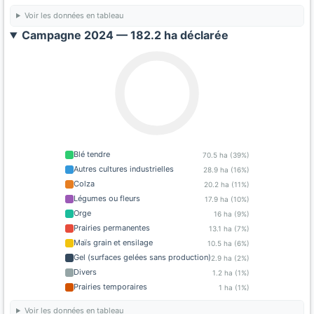
Voir les données en tableau
Campagne 2024 — 182.2 ha déclarée
Blé tendre
70.5 ha (39%)
Autres cultures industrielles
28.9 ha (16%)
Colza
20.2 ha (11%)
Légumes ou fleurs
17.9 ha (10%)
Orge
16 ha (9%)
Prairies permanentes
13.1 ha (7%)
Maïs grain et ensilage
10.5 ha (6%)
Gel (surfaces gelées sans production)
2.9 ha (2%)
Divers
1.2 ha (1%)
Prairies temporaires
1 ha (1%)
Voir les données en tableau