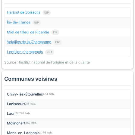
Haricot de Soissons
IGP
Île-de-France
IGP
Miel de tilleul de Picardie
IGP
Volailles de la Champagne
IGP
Lentillon champenois
PNT
Source : Institut national de l'origine et de la qualite
Communes voisines
Chivy-lès-Étouvelles
484 hab.
Laniscourt
216 hab.
Laon
24 220 hab.
Molinchart
359 hab.
Mons-en-Laonnois
1 146 hab.