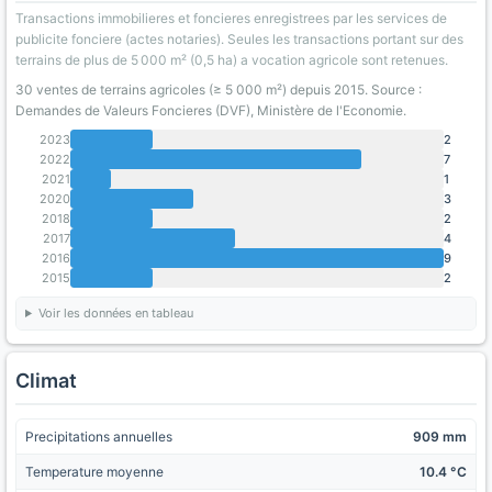
Transactions immobilieres et foncieres enregistrees par les services de
publicite fonciere (actes notaries). Seules les transactions portant sur des
terrains de plus de 5 000 m² (0,5 ha) a vocation agricole sont retenues.
30 ventes de terrains agricoles (≥ 5 000 m²) depuis 2015. Source :
Demandes de Valeurs Foncieres (DVF), Ministère de l'Economie.
2023
2
2022
7
2021
1
2020
3
2018
2
2017
4
2016
9
2015
2
Voir les données en tableau
Climat
Precipitations annuelles
909 mm
Temperature moyenne
10.4 °C