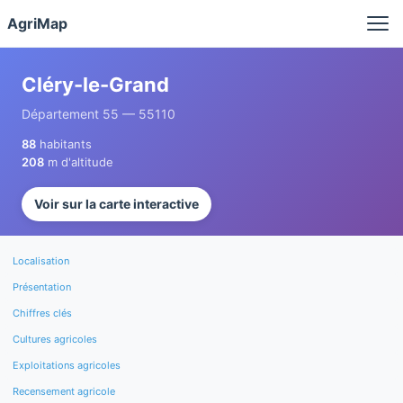
Panneau de gestion des cookies
AgriMap
Cléry-le-Grand
Département 55 — 55110
88
habitants
208
m d'altitude
Voir sur la carte interactive
Localisation
Présentation
Chiffres clés
Cultures agricoles
Exploitations agricoles
Recensement agricole