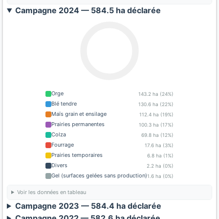
Campagne 2024 — 584.5 ha déclarée
Orge
143.2 ha (24%)
Blé tendre
130.6 ha (22%)
Maïs grain et ensilage
112.4 ha (19%)
Prairies permanentes
100.3 ha (17%)
Colza
69.8 ha (12%)
Fourrage
17.6 ha (3%)
Prairies temporaires
6.8 ha (1%)
Divers
2.2 ha (0%)
Gel (surfaces gelées sans production)
1.6 ha (0%)
Voir les données en tableau
Campagne 2023 — 584.4 ha déclarée
Campagne 2022 — 582.6 ha déclarée