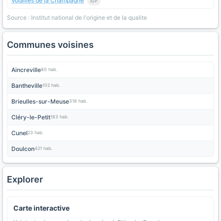
Volailles de la Champagne
IGP
Source : Institut national de l'origine et de la qualite
Communes voisines
Aincreville
80 hab.
Bantheville
102 hab.
Brieulles-sur-Meuse
318 hab.
Cléry-le-Petit
183 hab.
Cunel
23 hab.
Doulcon
421 hab.
Explorer
Carte interactive