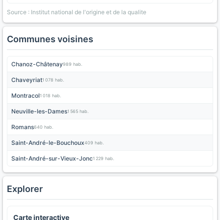
Source : Institut national de l'origine et de la qualite
Communes voisines
Chanoz-Châtenay
989 hab.
Chaveyriat
1 078 hab.
Montracol
1 018 hab.
Neuville-les-Dames
1 565 hab.
Romans
640 hab.
Saint-André-le-Bouchoux
409 hab.
Saint-André-sur-Vieux-Jonc
1 229 hab.
Explorer
Carte interactive