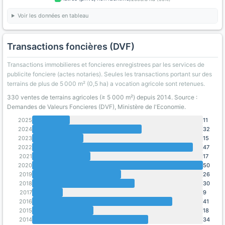
Voir les données en tableau
Transactions foncières (DVF)
Transactions immobilieres et foncieres enregistrees par les services de
publicite fonciere (actes notaries). Seules les transactions portant sur des
terrains de plus de 5 000 m² (0,5 ha) a vocation agricole sont retenues.
330 ventes de terrains agricoles (≥ 5 000 m²) depuis 2014. Source :
Demandes de Valeurs Foncieres (DVF), Ministère de l'Economie.
2025
11
2024
32
2023
15
2022
47
2021
17
2020
50
2019
26
2018
30
2017
9
2016
41
2015
18
2014
34