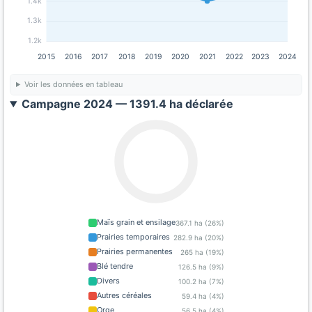
1.4k
1.3k
1.2k
2015
2016
2017
2018
2019
2020
2021
2022
2023
2024
Voir les données en tableau
Campagne 2024 — 1391.4 ha déclarée
Maïs grain et ensilage
367.1 ha (26%)
Prairies temporaires
282.9 ha (20%)
Prairies permanentes
265 ha (19%)
Blé tendre
126.5 ha (9%)
Divers
100.2 ha (7%)
Autres céréales
59.4 ha (4%)
Orge
56.5 ha (4%)