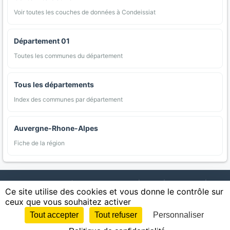
Voir toutes les couches de données à Condeissiat
Département 01
Toutes les communes du département
Tous les départements
Index des communes par département
Auvergne-Rhone-Alpes
Fiche de la région
AgriMap — Données agricoles ouvertes
|
Carte
|
Communes
|
Ce site utilise des cookies et vous donne le contrôle sur
Appellations
|
Regions
|
Cultures
|
Zones protégées
|
Forets
|
ceux que vous souhaitez activer
Littoral
|
Espaces naturels
|
Statistiques
|
Contact
|
Mentions légales
|
Confidentialite
|
CGU
|
CGV
|
Cookies
Tout accepter
Tout refuser
Personnaliser
Sources : IGN, INSEE, Météo-France, SAFER, INRAE, BRGM, INAO, Ministère de