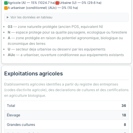
Agricole (A) — 15% (1024.7 ha)
Urbaine (U) — 0% (29.6 ha)
A urbaniser (conditionnel) (AUc) — 0% (10 ha)
Voir les données en tableau
03
— zone naturelle protégée (ancien POS, equivalent N)
N
— espace protege pour sa qualite paysagere, ecologique ou forestiere
A
— zone protégée en raison du potentiel agronomique, biologique ou
économique des terres
U
— secteur deja urbanise ou desservi par les equipements
AUc
— a urbaniser, ouverture conditionnee aux equipements existants
Exploitations agricoles
Etablissements agricoles identifies a partir du registre des entreprises
(codes d’activite agricole), des declarations de cultures et des certifications
en agriculture biologique.
Total
36
Élevage
18
Grandes cultures
8