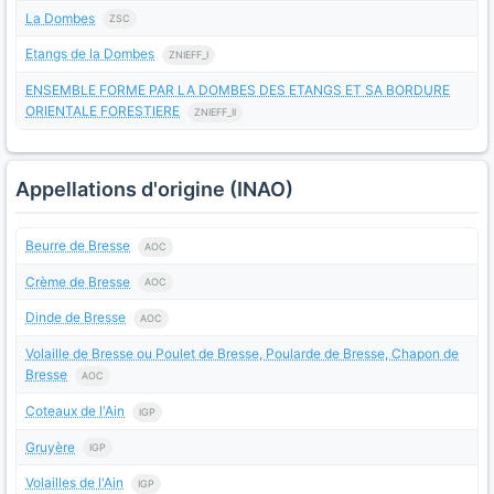
La Dombes
ZSC
Etangs de la Dombes
ZNIEFF_I
ENSEMBLE FORME PAR LA DOMBES DES ETANGS ET SA BORDURE
ORIENTALE FORESTIERE
ZNIEFF_II
Appellations d'origine (INAO)
Beurre de Bresse
AOC
Crème de Bresse
AOC
Dinde de Bresse
AOC
Volaille de Bresse ou Poulet de Bresse, Poularde de Bresse, Chapon de
Bresse
AOC
Coteaux de l'Ain
IGP
Gruyère
IGP
Volailles de l'Ain
IGP