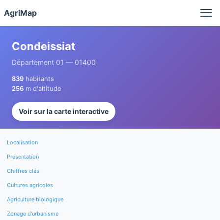
Panneau de gestion des cookies
AgriMap
Condeissiat
Département 01 — 01400
839
habitants
256
m d'altitude
Voir sur la carte interactive
Localisation
Présentation
Chiffres clés
Cultures agricoles
Agriculture biologique
Zonage d'urbanisme