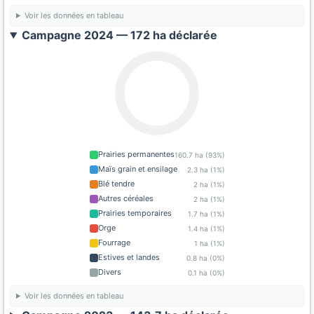
Voir les données en tableau
Campagne 2024 — 172 ha déclarée
Prairies permanentes
160.7 ha (93%)
Maïs grain et ensilage
2.3 ha (1%)
Blé tendre
2 ha (1%)
Autres céréales
2 ha (1%)
Prairies temporaires
1.7 ha (1%)
Orge
1.4 ha (1%)
Fourrage
1 ha (1%)
Estives et landes
0.8 ha (0%)
Divers
0.1 ha (0%)
Voir les données en tableau