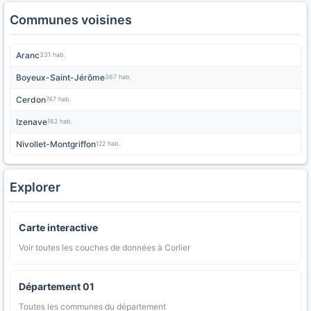
Communes voisines
Aranc
331 hab.
Boyeux-Saint-Jérôme
367 hab.
Cerdon
747 hab.
Izenave
162 hab.
Nivollet-Montgriffon
122 hab.
Explorer
Carte interactive
Voir toutes les couches de données à Corlier
Département 01
Toutes les communes du département