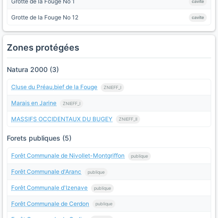
Grotte de la Fouge No 1
cavite
Grotte de la Fouge No 12
cavite
Zones protégées
Natura 2000 (3)
Cluse du Préau,bief de la Fouge
ZNIEFF_I
Marais en Jarine
ZNIEFF_I
MASSIFS OCCIDENTAUX DU BUGEY
ZNIEFF_II
Forets publiques (5)
Forêt Communale de Nivollet-Montgriffon
publique
Forêt Communale d'Aranc
publique
Forêt Communale d'Izenave
publique
Forêt Communale de Cerdon
publique