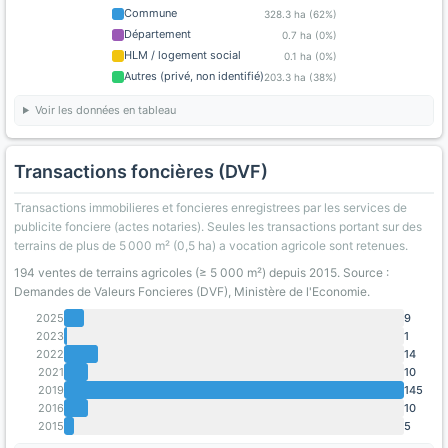
Commune
328.3 ha (62%)
Département
0.7 ha (0%)
HLM / logement social
0.1 ha (0%)
Autres (privé, non identifié)
203.3 ha (38%)
Voir les données en tableau
Transactions foncières (DVF)
Transactions immobilieres et foncieres enregistrees par les services de
publicite fonciere (actes notaries). Seules les transactions portant sur des
terrains de plus de 5 000 m² (0,5 ha) a vocation agricole sont retenues.
194 ventes de terrains agricoles (≥ 5 000 m²) depuis 2015. Source :
Demandes de Valeurs Foncieres (DVF), Ministère de l'Economie.
2025
9
2023
1
2022
14
2021
10
2019
145
2016
10
2015
5