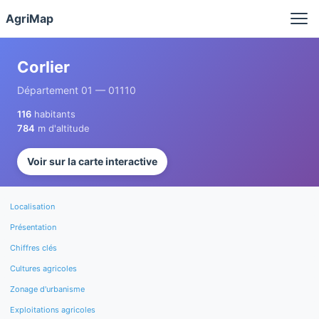
Panneau de gestion des cookies
AgriMap
Corlier
Département 01 — 01110
116
habitants
784
m d'altitude
Voir sur la carte interactive
Localisation
Présentation
Chiffres clés
Cultures agricoles
Zonage d'urbanisme
Exploitations agricoles