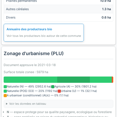
Prairies permanentes
10.9 ha
Autres céréales
1.3 ha
Divers
0.6 ha
Annuaire des producteurs bio
Voir tous les producteurs bio autour de cette commune
Zonage d'urbanisme (PLU)
Document approuve le 2021-03-18
Surface totale zonee : 5979 ha
Naturelle (N) — 49% (2952.6 ha)
Agricole (A) — 30% (1801.2 ha)
Naturelle (POS) (03) — 20% (1192 ha)
Urbaine (U) — 1% (32.1 ha)
A urbaniser (conditionnel) (AUc) — 0% (1.1 ha)
Voir les données en tableau
N
— espace protege pour sa qualite paysagere, ecologique ou forestiere
A
— zone protégée en raison du potentiel agronomique, biologique ou