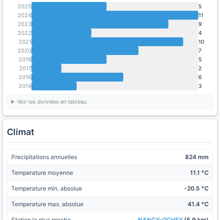
2025
5
2024
11
2023
9
2022
4
2021
10
2020
7
2019
5
2017
2
2016
6
2014
3
Voir les données en tableau
Climat
Precipitations annuelles
824 mm
Temperature moyenne
11.1 °C
Temperature min. absolue
-20.5 °C
Temperature max. absolue
41.4 °C
Station la plus proche
NANCY-OCHEY
(5.9 km)