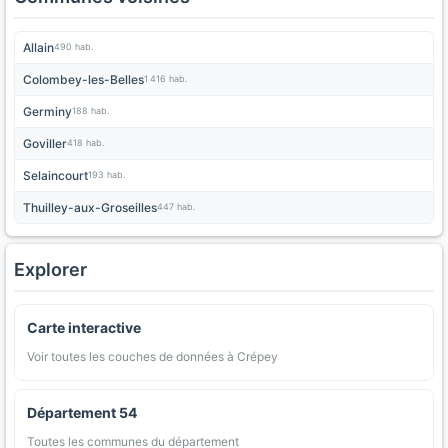
Allain
490 hab.
Colombey-les-Belles
1 416 hab.
Germiny
188 hab.
Goviller
418 hab.
Selaincourt
193 hab.
Thuilley-aux-Groseilles
447 hab.
Explorer
Carte interactive
Voir toutes les couches de données à Crépey
Département 54
Toutes les communes du département