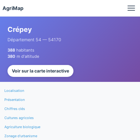
Panneau de gestion des cookies
AgriMap
Crépey
Département 54 — 54170
388
habitants
380
m d'altitude
Voir sur la carte interactive
Localisation
Présentation
Chiffres clés
Cultures agricoles
Agriculture biologique
Zonage d'urbanisme