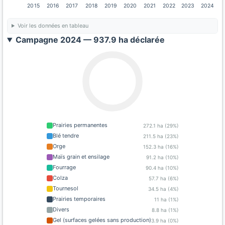
2015
2016
2017
2018
2019
2020
2021
2022
2023
2024
Voir les données en tableau
Campagne 2024 — 937.9 ha déclarée
Prairies permanentes
272.1 ha (29%)
Blé tendre
211.5 ha (23%)
Orge
152.3 ha (16%)
Maïs grain et ensilage
91.2 ha (10%)
Fourrage
90.4 ha (10%)
Colza
57.7 ha (6%)
Tournesol
34.5 ha (4%)
Prairies temporaires
11 ha (1%)
Divers
8.8 ha (1%)
Gel (surfaces gelées sans production)
3.9 ha (0%)