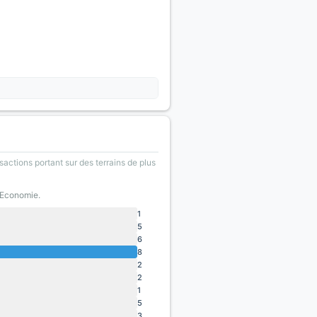
sactions portant sur des terrains de plus
l'Economie.
1
5
6
8
2
2
1
5
3