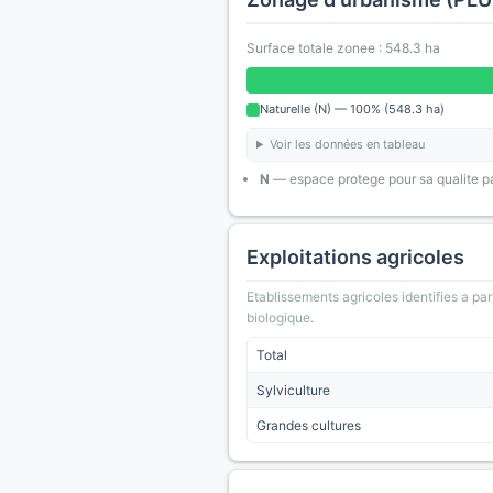
Surface totale zonee : 548.3 ha
Naturelle (N) — 100% (548.3 ha)
Voir les données en tableau
N
— espace protege pour sa qualite pa
Exploitations agricoles
Etablissements agricoles identifies a part
biologique.
Total
Sylviculture
Grandes cultures