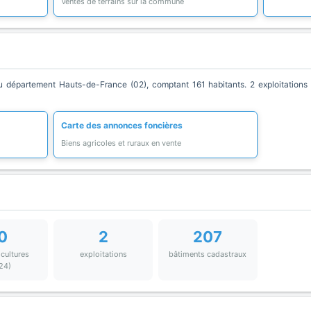
Ventes de terrains sur la commune
partement Hauts-de-France (02), comptant 161 habitants. 2 exploitations a
Carte des annonces foncières
Biens agricoles et ruraux en vente
0
2
207
 cultures
exploitations
bâtiments cadastraux
24)