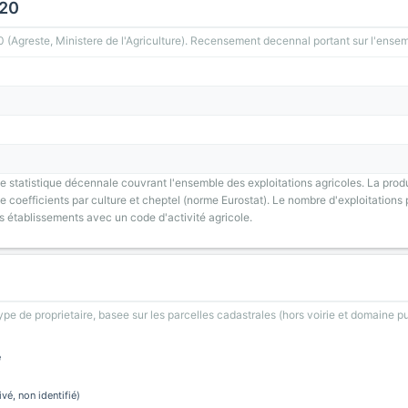
020
greste, Ministere de l'Agriculture). Recensement decennal portant sur l'ensemb
 statistique décennale couvrant l'ensemble des exploitations agricoles. La prod
 coefficients par culture et cheptel (norme Eurostat). Le nombre d'exploitations p
s établissements avec un code d'activité agricole.
type de proprietaire, basee sur les parcelles cadastrales (hors voirie et domaine pu
e
ivé, non identifié)