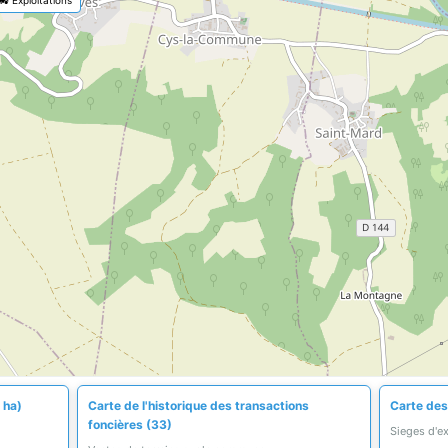
 ha)
Carte de l'historique des transactions
Carte des 
foncières (33)
Sieges d'e