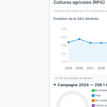
Cultures agricoles (RPG)
Surfaces déclarées par les exploitants a
Evolution de la SAU déclarée
278
262
246
230
213
2015
2016
2017
2018
Voir les données en tableau
Campagne 2024 — 258.1 h
Blé tendre
Orge
Gel (surf
Prairies 