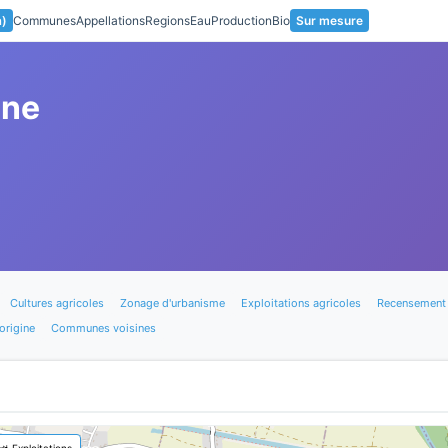
a)
Communes
Appellations
Regions
Eau
Production
Bio
Sur mesure
ne
Cultures agricoles
Zonage d'urbanisme
Exploitations agricoles
Recensement 
origine
Communes voisines
🚜 Exploitations