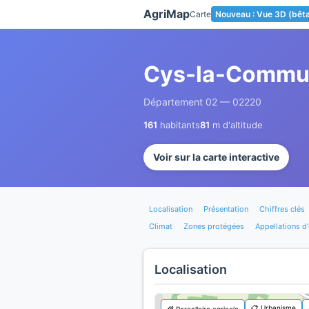
Panneau de gestion des cookies
AgriMap
Carte
Nouveau : Vue 3D (bêt
Cys-la-Commu
Département 02 — 02220
161
habitants
81
m d'altitude
Voir sur la carte interactive
Localisation
Présentation
Chiffres clés
Climat
Zones protégées
Appellations d'
Localisation
📋 Urbanisme
🌾 Parcellaire agricole