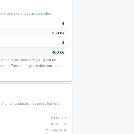
le des exploitations agricoles.
4
353 ha
4
400 k€
uction brute standard (PBS) est un
eut différer du registre des entreprises
blic non cadastre). Source : fichiers
6.5 ha (2%)
0.1 ha (0%)
415.2 ha (98%)