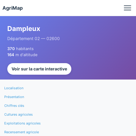
Panneau de gestion des cookies
AgriMap
Dampleux
Département 02 — 02600
370
habitants
164
m d'altitude
Voir sur la carte interactive
Localisation
Présentation
Chiffres clés
Cultures agricoles
Exploitations agricoles
Recensement agricole