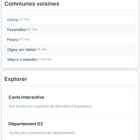
Communes voisines
Corcy
332 hab.
Faverolles
363 hab.
Fleury
130 hab.
Oigny-en-Valois
176 hab.
Villers-Cotterêts
10 489 hab.
Explorer
Carte interactive
Voir toutes les couches de données à Dampleux
Département 02
Toutes les communes du département