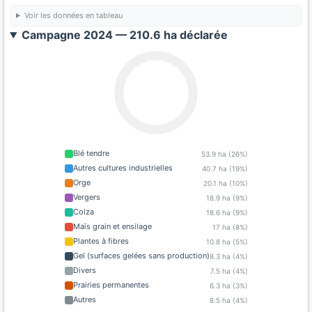
Voir les données en tableau
Campagne 2024 — 210.6 ha déclarée
Blé tendre
53.9 ha (26%)
Autres cultures industrielles
40.7 ha (19%)
Orge
20.1 ha (10%)
Vergers
18.9 ha (9%)
Colza
18.6 ha (9%)
Maïs grain et ensilage
17 ha (8%)
Plantes à fibres
10.8 ha (5%)
Gel (surfaces gelées sans production)
8.3 ha (4%)
Divers
7.5 ha (4%)
Prairies permanentes
6.3 ha (3%)
Autres
8.5 ha (4%)