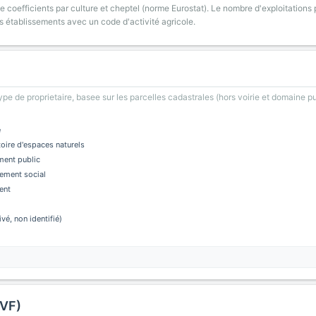
 coefficients par culture et cheptel (norme Eurostat). Le nombre d'exploitations p
s établissements avec un code d'activité agricole.
type de proprietaire, basee sur les parcelles cadastrales (hors voirie et domaine pu
e
oire d'espaces naturels
ment public
ement social
ent
ivé, non identifié)
DVF)