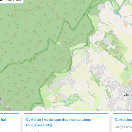
 ha)
Carte de l'historique des transactions
Carte des
foncières (331)
Sieges d'e