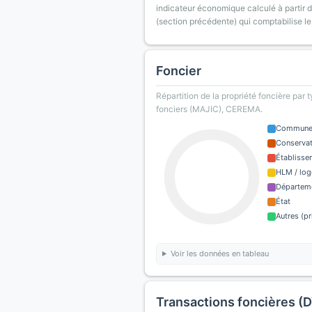
indicateur économique calculé à partir de
(section précédente) qui comptabilise le
Foncier
Répartition de la propriété foncière par 
fonciers (MAJIC), CEREMA.
Commun
Conservat
Établisse
HLM / log
Départem
État
Autres (pr
Voir les données en tableau
Transactions foncières (