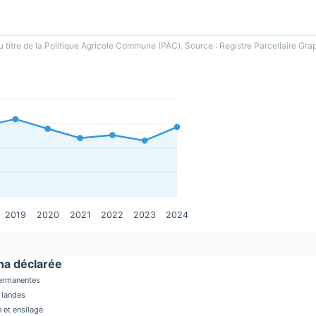
u titre de la Politique Agricole Commune (PAC). Source : Registre Parcellaire Gra
2019
2020
2021
2022
2023
2024
a déclarée
permanentes
 landes
 et ensilage