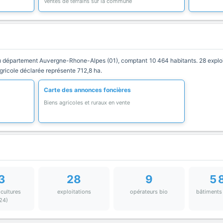
Ventes de terrains sur la commune
épartement Auvergne-Rhone-Alpes (01), comptant 10 464 habitants. 28 exploita
agricole déclarée représente 712,8 ha.
Carte des annonces foncières
Biens agricoles et ruraux en vente
3
28
9
5 
 cultures
exploitations
opérateurs bio
bâtiments
24)