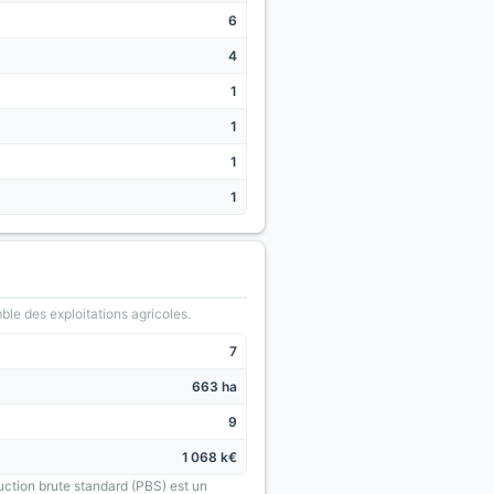
6
4
1
1
1
1
le des exploitations agricoles.
7
663 ha
9
1 068 k€
uction brute standard (PBS) est un