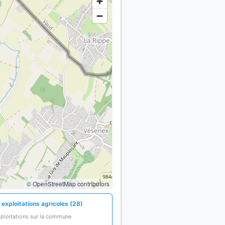
© OpenStreetMap contributors
 exploitations agricoles (28)
xploitations sur la commune