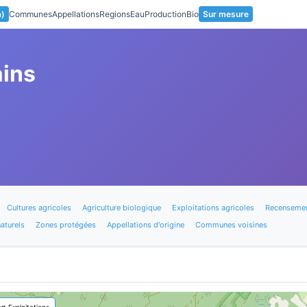
a)
Communes
Appellations
Regions
Eau
Production
Bio
Sur mesure
ains
Cultures agricoles
Agriculture biologique
Exploitations agricoles
Recensemen
aturels
Zones protégées
Appellations d'origine
Communes voisines
🚜 Exploitations