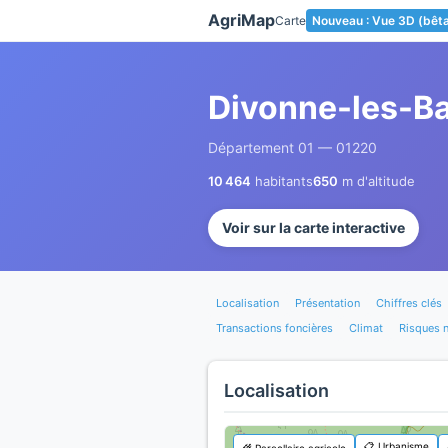
Panneau de gestion des cookies
AgriMap
Carte
Nouveau : Vue 3D (bêt
Divonne-les-B
Département 01 — 01220
10 464
habitants
650
m d'altitude
Voir sur la carte interactive
Localisation
Présentation
Chiffres clés
Transactions foncières
Climat
Risques n
Localisation
📋 Urbanisme
🌾 Parcellaire agricole