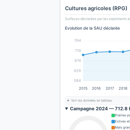
Cultures agricoles (RPG)
Surfaces déclarées par les exploitants a
Evolution de la SAU déclarée
764
719
674
629
584
2015
2016
2017
2018
Voir les données en tableau
Campagne 2024 — 712.8 h
Prairies 
Estives et
Maïs grain