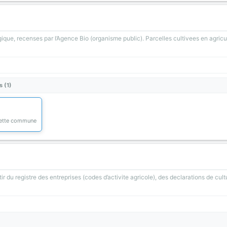
gique, recenses par l’Agence Bio (organisme public). Parcelles cultivees en agricu
s (1)
 cette commune
ir du registre des entreprises (codes d’activite agricole), des declarations de cult