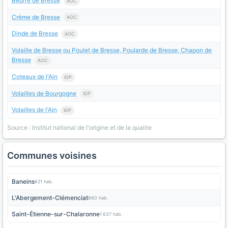
Beurre de Bresse
AOC
Crème de Bresse
AOC
Dinde de Bresse
AOC
Volaille de Bresse ou Poulet de Bresse, Poularde de Bresse, Chapon de
Bresse
AOC
Coteaux de l'Ain
IGP
Volailles de Bourgogne
IGP
Volailles de l'Ain
IGP
Source : Institut national de l'origine et de la qualite
Communes voisines
Baneins
621 hab.
L'Abergement-Clémenciat
860 hab.
Saint-Étienne-sur-Chalaronne
1 637 hab.