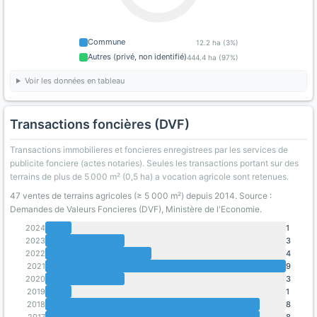
Commune
12.2 ha (3%)
Autres (privé, non identifié)
444.4 ha (97%)
Voir les données en tableau
Transactions foncières (DVF)
Transactions immobilieres et foncieres enregistrees par les services de
publicite fonciere (actes notaries). Seules les transactions portant sur des
terrains de plus de 5 000 m² (0,5 ha) a vocation agricole sont retenues.
47 ventes de terrains agricoles (≥ 5 000 m²) depuis 2014. Source :
Demandes de Valeurs Foncieres (DVF), Ministère de l'Economie.
2024
1
2023
3
2022
4
2021
9
2020
3
2019
1
2018
8
2017
8