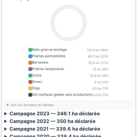
Maïs grain et ensilage
132.6 ha (40%)
Prairies permanentes
68.2 ha (20%)
Blé tendre
55.9 ha (17%)
Prairies temporaires
31 ha (9%)
Colza
30.8 ha (9%)
Divers
6 ha (2%)
Orge
4.5 ha (1%)
Gel (surfaces gelées sans production)
4.3 ha (1%)
Voir les données en tableau
Campagne 2023 — 346.1 ha déclarée
Campagne 2022 — 350 ha déclarée
Campagne 2021 — 339.6 ha déclarée
Campagne 2020 — 339.4 ha déclarée