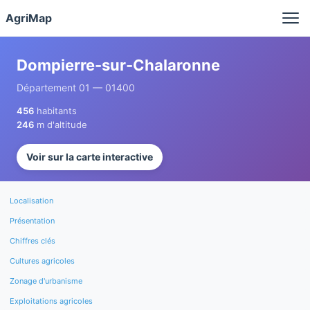
Panneau de gestion des cookies
AgriMap
Dompierre-sur-Chalaronne
Département 01 — 01400
456
habitants
246
m d'altitude
Voir sur la carte interactive
Localisation
Présentation
Chiffres clés
Cultures agricoles
Zonage d'urbanisme
Exploitations agricoles