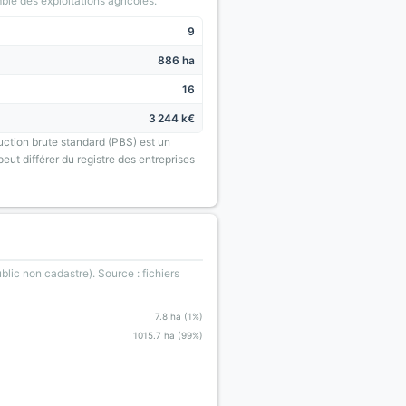
le des exploitations agricoles.
9
886 ha
16
3 244 k€
uction brute standard (PBS) est un
eut différer du registre des entreprises
blic non cadastre). Source : fichiers
7.8 ha (1%)
1015.7 ha (99%)