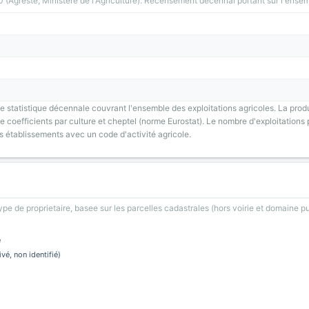
greste, Ministere de l'Agriculture). Recensement decennal portant sur l'ensemb
 statistique décennale couvrant l'ensemble des exploitations agricoles. La prod
 coefficients par culture et cheptel (norme Eurostat). Le nombre d'exploitations p
s établissements avec un code d'activité agricole.
type de proprietaire, basee sur les parcelles cadastrales (hors voirie et domaine pu
e
ivé, non identifié)