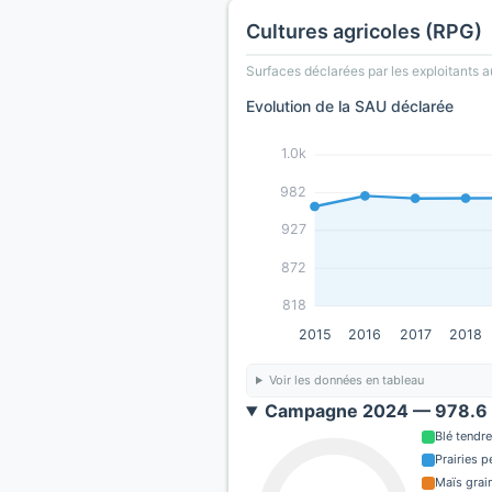
Cultures agricoles (RPG)
Surfaces déclarées par les exploitants a
Evolution de la SAU déclarée
1.0k
982
927
872
818
2015
2016
2017
2018
Voir les données en tableau
Campagne 2024 — 978.6 
Blé tendre
Prairies 
Maïs grain