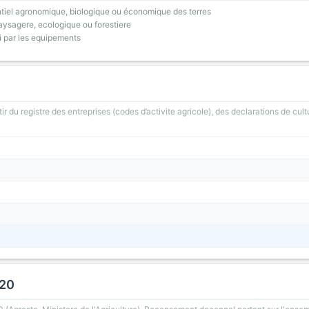
tiel agronomique, biologique ou économique des terres
ysagere, ecologique ou forestiere
i par les equipements
ir du registre des entreprises (codes d’activite agricole), des declarations de cult
020