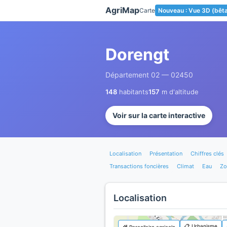
Panneau de gestion des cookies
AgriMap
Carte
Nouveau : Vue 3D (bêt
Dorengt
Département 02 — 02450
148
habitants
157
m d'altitude
Voir sur la carte interactive
Localisation
Présentation
Chiffres clés
Transactions foncières
Climat
Eau
Zo
Localisation
📋 Urbanisme
🌾 Parcellaire agricole