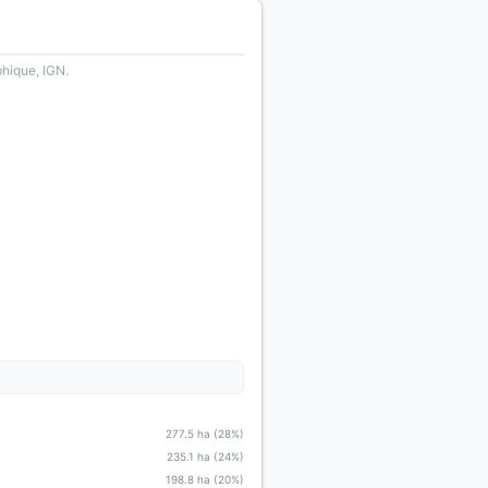
phique, IGN.
277.5 ha (28%)
235.1 ha (24%)
198.8 ha (20%)