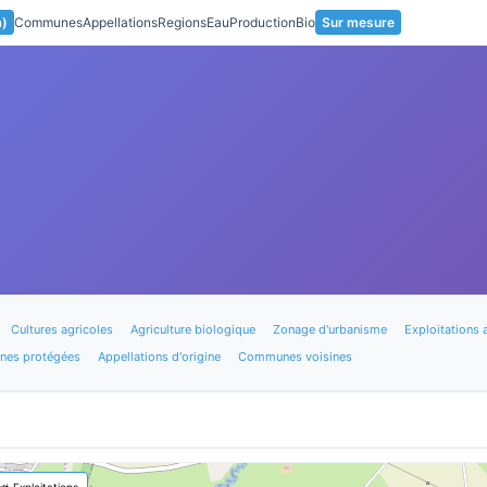
a)
Communes
Appellations
Regions
Eau
Production
Bio
Sur mesure
Cultures agricoles
Agriculture biologique
Zonage d'urbanisme
Exploitations 
nes protégées
Appellations d'origine
Communes voisines
🚜 Exploitations