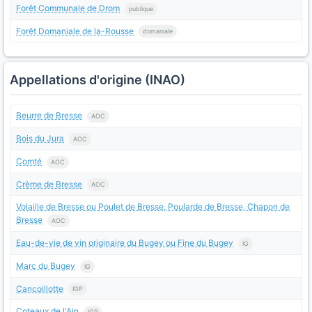
Forêt Communale de Drom
publique
Forêt Domaniale de la-Rousse
domaniale
Appellations d'origine (INAO)
Beurre de Bresse
AOC
Bois du Jura
AOC
Comté
AOC
Crème de Bresse
AOC
Volaille de Bresse ou Poulet de Bresse, Poularde de Bresse, Chapon de
Bresse
AOC
Eau-de-vie de vin originaire du Bugey ou Fine du Bugey
IG
Marc du Bugey
IG
Cancoillotte
IGP
Coteaux de l'Ain
IGP