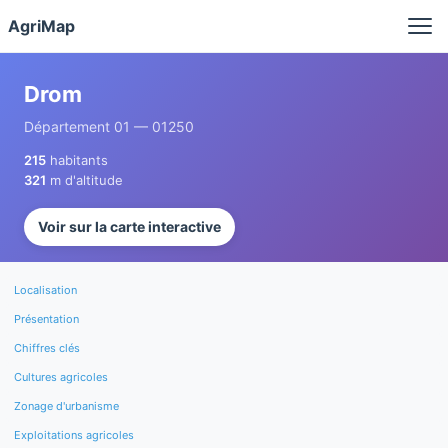
Panneau de gestion des cookies
AgriMap
Drom
Département 01 — 01250
215
habitants
321
m d'altitude
Voir sur la carte interactive
Localisation
Présentation
Chiffres clés
Cultures agricoles
Zonage d'urbanisme
Exploitations agricoles