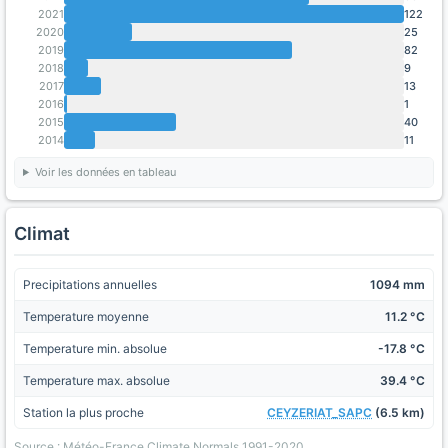
2021
122
2020
25
2019
82
2018
9
2017
13
2016
1
2015
40
2014
11
Voir les données en tableau
Climat
Precipitations annuelles
1094 mm
Temperature moyenne
11.2 °C
Temperature min. absolue
-17.8 °C
Temperature max. absolue
39.4 °C
Station la plus proche
CEYZERIAT_SAPC
(6.5 km)
Source : Météo-France Climate Normals 1991-2020