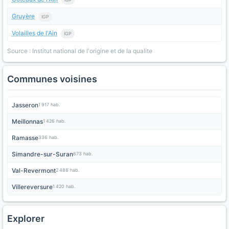
Gruyère
IGP
Volailles de l'Ain
IGP
Source : Institut national de l'origine et de la qualite
Communes voisines
Jasseron
1 917 hab.
Meillonnas
1 426 hab.
Ramasse
336 hab.
Simandre-sur-Suran
673 hab.
Val-Revermont
2 488 hab.
Villereversure
1 420 hab.
Explorer