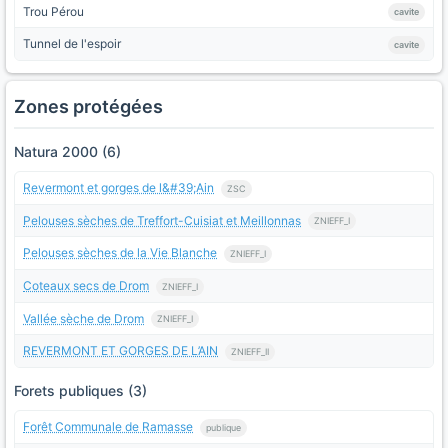
Trou Pérou
cavite
Tunnel de l'espoir
cavite
Zones protégées
Natura 2000 (6)
Revermont et gorges de l&#39;Ain
ZSC
Pelouses sèches de Treffort-Cuisiat et Meillonnas
ZNIEFF_I
Pelouses sèches de la Vie Blanche
ZNIEFF_I
Coteaux secs de Drom
ZNIEFF_I
Vallée sèche de Drom
ZNIEFF_I
REVERMONT ET GORGES DE L’AIN
ZNIEFF_II
Forets publiques (3)
Forêt Communale de Ramasse
publique