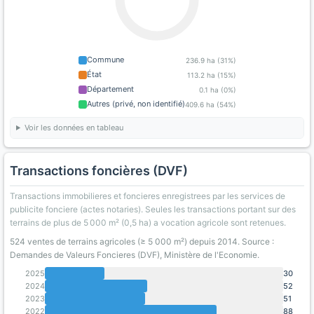
Commune
236.9 ha (31%)
État
113.2 ha (15%)
Département
0.1 ha (0%)
Autres (privé, non identifié)
409.6 ha (54%)
Voir les données en tableau
Transactions foncières (DVF)
Transactions immobilieres et foncieres enregistrees par les services de
publicite fonciere (actes notaries). Seules les transactions portant sur des
terrains de plus de 5 000 m² (0,5 ha) a vocation agricole sont retenues.
524 ventes de terrains agricoles (≥ 5 000 m²) depuis 2014. Source :
Demandes de Valeurs Foncieres (DVF), Ministère de l'Economie.
2025
30
2024
52
2023
51
2022
88