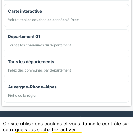
Carte interactive
Voir toutes les couches de données à Drom
Département 01
Toutes les communes du département
Tous les départements
Index des communes par département
Auvergne-Rhone-Alpes
Fiche de la région
AgriMap — Données agricoles ouvertes
|
Carte
|
Communes
|
Ce site utilise des cookies et vous donne le contrôle sur
Appellations
|
Regions
|
Cultures
|
Zones protégées
|
Forets
|
ceux que vous souhaitez activer
Littoral
|
Espaces naturels
|
Statistiques
|
Contact
|
Mentions légales