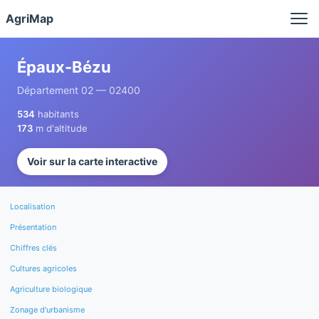
Panneau de gestion des cookies
AgriMap
Épaux-Bézu
Département 02 — 02400
534
habitants
173
m d'altitude
Voir sur la carte interactive
Localisation
Présentation
Chiffres clés
Cultures agricoles
Agriculture biologique
Zonage d'urbanisme