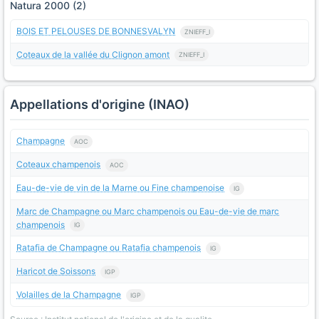
Natura 2000 (2)
BOIS ET PELOUSES DE BONNESVALYN
ZNIEFF_I
Coteaux de la vallée du Clignon amont
ZNIEFF_I
Appellations d'origine (INAO)
Champagne
AOC
Coteaux champenois
AOC
Eau-de-vie de vin de la Marne ou Fine champenoise
IG
Marc de Champagne ou Marc champenois ou Eau-de-vie de marc
champenois
IG
Ratafia de Champagne ou Ratafia champenois
IG
Haricot de Soissons
IGP
Volailles de la Champagne
IGP