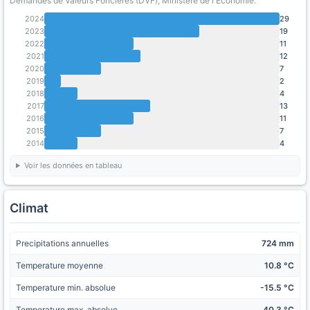
Demandes de Valeurs Foncieres (DVF), Ministère de l'Economie.
2024
29
2023
19
2022
11
2021
12
2020
7
2019
2
2018
4
2017
13
2016
11
2015
7
2014
4
Voir les données en tableau
Climat
Precipitations annuelles
724 mm
Temperature moyenne
10.8 °C
Temperature min. absolue
-15.5 °C
Temperature max. absolue
40.3 °C