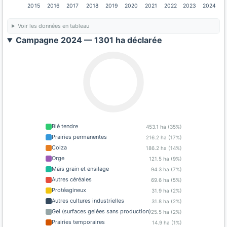
2015
2016
2017
2018
2019
2020
2021
2022
2023
2024
Voir les données en tableau
Campagne 2024 — 1301 ha déclarée
Blé tendre
453.1 ha (35%)
Prairies permanentes
216.2 ha (17%)
Colza
186.2 ha (14%)
Orge
121.5 ha (9%)
Maïs grain et ensilage
94.3 ha (7%)
Autres céréales
69.6 ha (5%)
Protéagineux
31.9 ha (2%)
Autres cultures industrielles
31.8 ha (2%)
Gel (surfaces gelées sans production)
25.5 ha (2%)
Prairies temporaires
14.9 ha (1%)