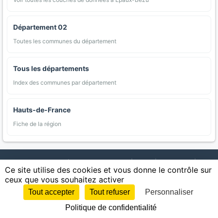
Département 02
Toutes les communes du département
Tous les départements
Index des communes par département
Hauts-de-France
Fiche de la région
AgriMap — Données agricoles ouvertes
|
Carte
|
Communes
|
Ce site utilise des cookies et vous donne le contrôle sur
Appellations
|
Regions
|
Cultures
|
Zones protégées
|
Forets
|
ceux que vous souhaitez activer
Littoral
|
Espaces naturels
|
Statistiques
|
Contact
|
Mentions légales
|
Confidentialite
|
CGU
|
CGV
|
Cookies
Tout accepter
Tout refuser
Personnaliser
Sources : IGN, INSEE, Météo-France, SAFER, INRAE, BRGM, INAO, Ministère de
Politique de confidentialité
l'Agriculture