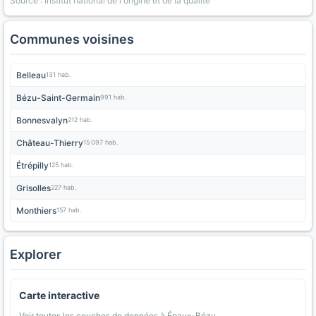
Source : Institut national de l'origine et de la qualite
Communes voisines
Belleau
131 hab.
Bézu-Saint-Germain
991 hab.
Bonnesvalyn
212 hab.
Château-Thierry
15 097 hab.
Étrépilly
125 hab.
Grisolles
227 hab.
Monthiers
157 hab.
Explorer
Carte interactive
Voir toutes les couches de données à Épaux-Bézu